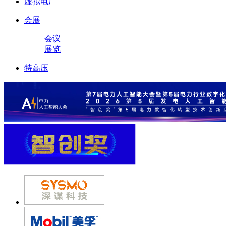
虚拟电厂
会展
会议
展览
特高压