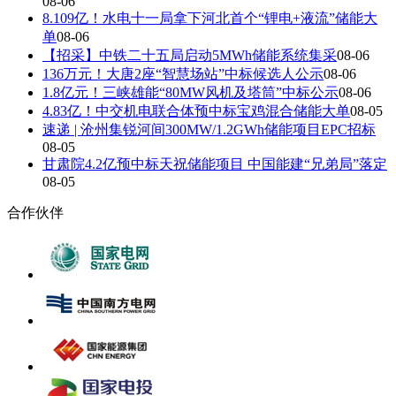
08-06
8.109亿！水电十一局拿下河北首个“锂电+液流”储能大
单
08-06
【招采】中铁二十五局启动5MWh储能系统集采
08-06
136万元！大唐2座“智慧场站”中标候选人公示
08-06
1.8亿元！三峡雄能“80MW风机及塔筒”中标公示
08-06
4.83亿！中交机电联合体预中标宝鸡混合储能大单
08-05
速递 | 沧州集锐河间300MW/1.2GWh储能项目EPC招标
08-05
甘肃院4.2亿预中标天祝储能项目 中国能建“兄弟局”落定
08-05
合作伙伴