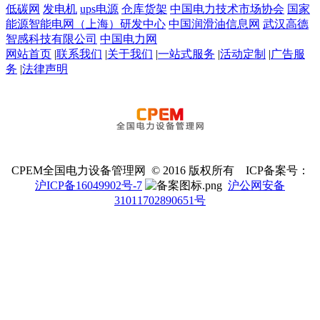
低碳网
发电机
ups电源
仓库货架
中国电力技术市场协会
国家
能源智能电网（上海）研发中心
中国润滑油信息网
武汉高德
智感科技有限公司
中国电力网
网站首页
|
联系我们
|
关于我们
|
一站式服务
|
活动定制
|
广告服
务
|
法律声明
CPEM全国电力设备管理网 © 2016 版权所有 ICP备案号：
沪ICP备16049902号-7
沪公网安备
31011702890651号