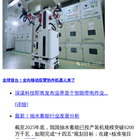
全球首台！全向移动双臂协作机器人来了
深谋科技即将发布业界首个智能带电作业...
[详细]
最新！抽水蓄能行业发展分析
截至2025年底，我国抽水蓄能已投产装机规模突破6200
万千瓦，如期完成“十四五”规划目标；在建+核准项目