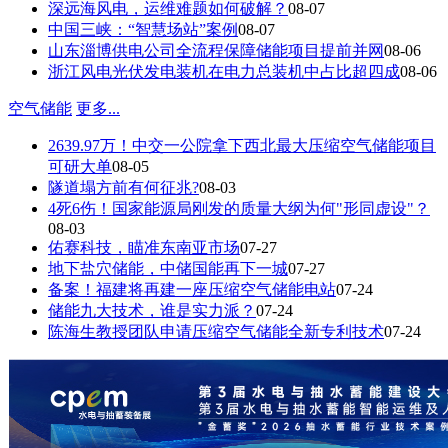
深远海风电，运维难题如何破解？
08-07
中国三峡：“智慧场站”案例
08-07
山东淄博供电公司全流程保障储能项目提前并网
08-06
浙江风电光伏发电装机在电力总装机中占比超四成
08-06
空气储能
更多...
2639.97万！中交一公院拿下西北最大压缩空气储能项目
可研大单
08-05
隧道塌方前有何征兆?
08-03
4死6伤！国家能源局刚发的质量大纲为何"形同虚设"？
08-03
佑赛科技，瞄准东南亚市场
07-27
地下盐穴储能，中储国能再下一城
07-27
备案！福建将再建一座压缩空气储能电站
07-24
储能九大技术，谁是实力派？
07-24
陈海生教授团队申请压缩空气储能全新专利技术
07-24