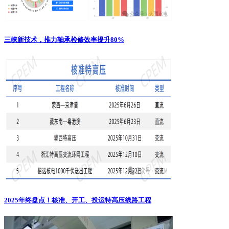
三峡新技术，推力轴承检修效率提升80%
2025年终盘点！核准、开工、投运特高压线路工程