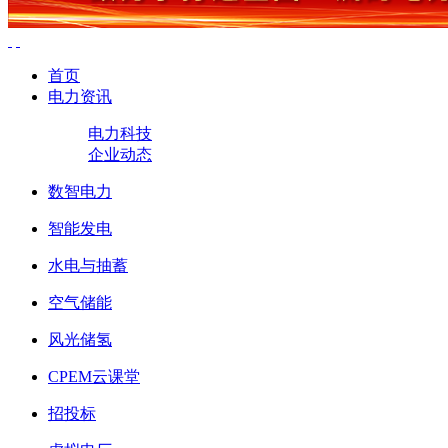
首页
电力资讯
电力科技
企业动态
数智电力
智能发电
水电与抽蓄
空气储能
风光储氢
CPEM云课堂
招投标