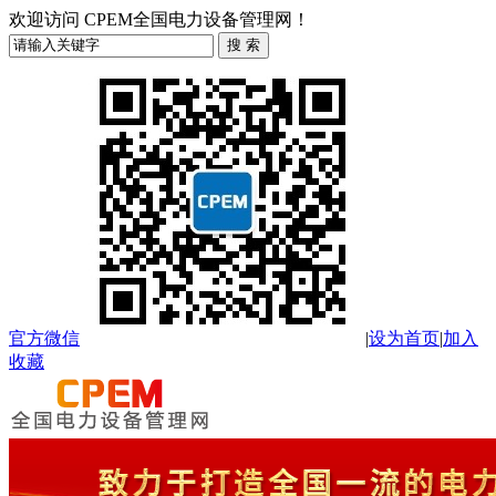
欢迎访问 CPEM全国电力设备管理网！
官方微信
|
设为首页
|
加入
收藏