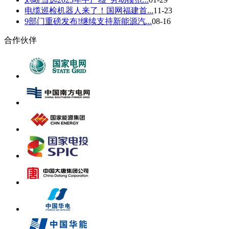
电缆巡检机器人来了！国网福建首...
11-23
9部门重磅发布!继续支持新能源汽...
08-16
合作伙伴