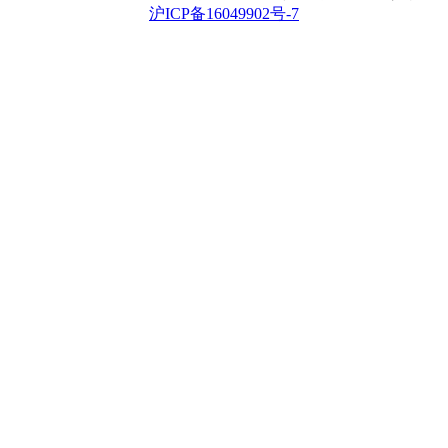
沪ICP备16049902号-7