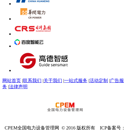
网站首页
|
联系我们
|
关于我们
|
一站式服务
|
活动定制
|
广告服
务
|
法律声明
CPEM全国电力设备管理网 © 2016 版权所有 ICP备案号：