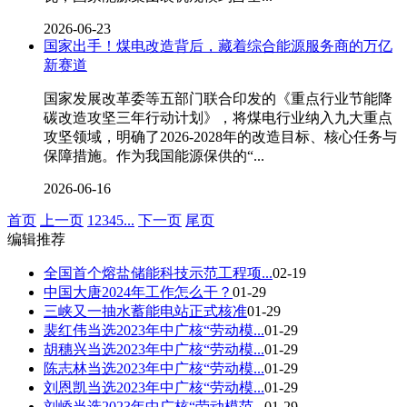
2026-06-23
国家出手！煤电改造背后，藏着综合能源服务商的万亿
新赛道
国家发展改革委等五部门联合印发的《重点行业节能降
碳改造攻坚三年行动计划》，将煤电行业纳入九大重点
攻坚领域，明确了2026-2028年的改造目标、核心任务与
保障措施。作为我国能源保供的“...
2026-06-16
首页
上一页
1
2
3
4
5
...
下一页
尾页
编辑推荐
全国首个熔盐储能科技示范工程项...
02-19
中国大唐2024年工作怎么干？
01-29
三峡又一抽水蓄能电站正式核准
01-29
裴红伟当选2023年中广核“劳动模...
01-29
胡穗兴当选2023年中广核“劳动模...
01-29
陈志林当选2023年中广核“劳动模...
01-29
刘恩凯当选2023年中广核“劳动模...
01-29
刘峤当选2023年中广核“劳动模范...
01-29