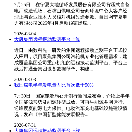
7月25日，在宁夏大地循环发展股份有限公司背压式自备
电厂改造现场，石嘴山供电公司营商环境中心大客户经
理正与企业技术人员核对机组改造参数。自国网宁夏电
力有限公司2025年4月启动19家燃煤...
2026-08-04
大唐集团远程振动监测平台上线
近日，由数科先一研发的集团远程振动监测平台正式投
入应用，项目聚焦集团公司汽轮机专业化管理需求，建
成覆盖集团公司重点机组的远程振动监测平台。平台上
线后打通全集团设备数据壁垒、构建...
2026-08-03
我国煤电半年发电量占比首次低于50%
7月30日，国家能源局召开例行新闻发布会，介绍上半年
全国能源形势及能源转型成效、可再生能源并网运行、
迎峰度夏能源电力保供、电动汽车充电基础设施建设情
况，发布《中国新型储能发展报告...
2026-07-31
大唐集团远程振动监测平台上线