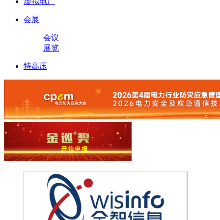
虚拟电厂
会展
会议
展览
特高压