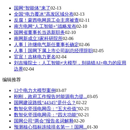
国网“智能体”来了
02-13
全国“电力覆冰”高发区域分布
02-13
反腐！蒙西电网原工会主席被查
02-11
南方电网“人工智能+”战略发布
02-10
国网省董事长当选新职务
02-10
南网新成立3家科研院所
02-06
人事丨许继电气新任董事长确定
02-06
人事丨国网下属上市公司副总经理辞职
02-05
官宣！吉林电力更名
02-04
刘吉臻院士：人工智能≠大模型，别搞错AI+电力的应用
边界
02-04
编辑推荐
12个电力大模型案例
03-07
刚刚，政府工作报告对能源电力提...
03-05
国网建设路线“44345”是什么？
02-22
数智化坚强电网⑤：“五大价值”
02-21
数智化坚强电网④：“四大功能”
02-21
国网公司“两会”报告名词解释
02-20
预测核心指标连续排名第一！国网...
01-30