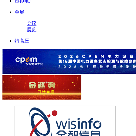
虚拟电厂
会展
会议
展览
特高压