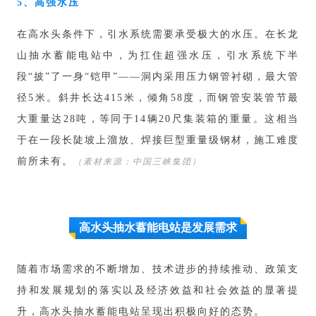
5、高强水压
在高水头条件下，引水系统需要承受极大的水压。在长龙
山抽水蓄能电站中，为扛住超强水压，引水系统下半
段“披”了一身“铠甲”——洞内采用压力钢管衬砌，最大管
径5米。斜井长达415米，倾角58度，而钢管安装管节最
大重量达28吨，等同于14辆20尺集装箱的重量。这相当
于在一段长陡坡上溜放、焊接巨型重量级钢材，施工难度
前所未有。
（素材来源：中国三峡集团）
高水头抽水蓄能电站是发展需求
随着市场需求的不断增加、技术进步的持续推动、政策支
持和发展规划的落实以及经济效益和社会效益的显著提
升，高水头抽水蓄能电站呈现出积极向好的态势。