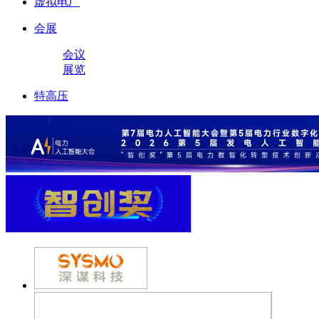
虚拟电厂
会展
会议
展览
特高压