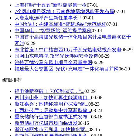
上海打响“十五五”新型储能第一枪
07-01
7个风电项目落地！云南多地新增风能开发布局
07-01
大唐发电选举产生新任董事长！
07-01
中国华能：构建高标准“智慧场站”示范标杆
07-01
中国华电：“智慧场站”运维提质案例
07-01
中国首个高海拔光氢储一体化项目累计发电量超40亿千
瓦时
06-29
东北首座！中广核吉西10万千瓦光热电站投产发电
06-29
国网山东电科院 攻坚光伏涉网安全改造
06-29
沙特万德沙马尔风电项目全容量并网
06-29
福建最大公交园区“光伏+充电桩”一体化项目并网
06-29
编辑推荐
锂电池新突破！-70℃到60℃，“...
02-29
四川凉山州：加快可再生能源项目...
09-06
浙江嘉兴：围绕终端用户探索“储...
08-23
广西科技厅：启动集中共享新型储...
08-23
重庆储能行业首部白皮书正式发布...
08-16
新型储能万亿级市场面临爆发
08-16
浙江省丽水市云和县: 加快抽水蓄...
08-15
湖南新型储能参与调峰辅助服务竞...
08-15