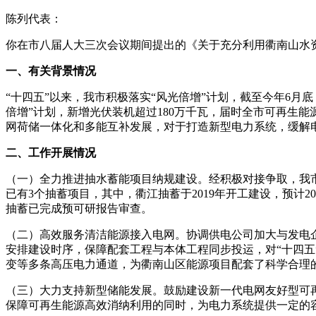
陈列代表：
你在市八届人大三次会议期间提出的《关于充分利用衢南山水资
一、有关背景情况
“十四五”以来，我市积极落实“风光倍增”计划，截至今年6月底
倍增”计划，新增光伏装机超过180万千瓦，届时全市可再生能
网荷储一体化和多能互补发展，对于打造新型电力系统，缓解
二、工作开展情况
（一）全力推进抽水蓄能项目纳规建设。经积极对接争取，我市5
已有3个抽蓄项目，其中，衢江抽蓄于2019年开工建设，预计2
抽蓄已完成预可研报告审查。
（二）高效服务清洁能源接入电网。协调供电公司加大与发电
安排建设时序，保障配套工程与本体工程同步投运，对“十四
变等多条高压电力通道，为衢南山区能源项目配套了科学合理
（三）大力支持新型储能发展。鼓励建设新一代电网友好型可再
保障可再生能源高效消纳利用的同时，为电力系统提供一定的