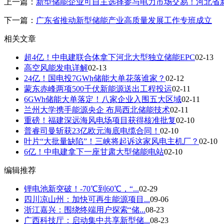
上一篇：
新型储能企业可自主选择参与电力市场交易！河北省
下一篇：
广东省推动新型储能产业高质量发展工作专班成立
相关文章
超4亿！中电建联合体拿下河北大型独立储能EPC
02-13
高空风能发电详解
02-13
24亿！国电投7GWh储能大单花落谁家？
02-12
蒙东赤峰两项500千伏新能源送出工程投运
02-11
6GWh储能大单落定！八家企业入围五大区域
02-11
兰州大学携手能源央企 布局西北储能技术
02-11
重磅！福建深远海风电场项目获得核准批复
02-10
普睿司曼斩获23亿欧元海底电缆合同！
02-10
叶片“大批量缺陷”！三峡将起诉这家风电主机厂？
02-10
6亿！中电建拿下一座甘肃大型储能电站
02-10
编辑推荐
锂电池新突破！-70℃到60℃，“...
02-29
四川凉山州：加快可再生能源项目...
09-06
浙江嘉兴：围绕终端用户探索“储...
08-23
广西科技厅：启动集中共享新型储...
08-23