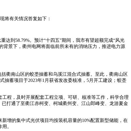
。现将有关情况答复如下：
达到58.79%。预计“十四五”期间，我市有望超额完成“风光
发展的背景下，衢州电网将面临前所未有的消纳压力，推进电力源
》，包括衢南山区的蛟垄抽蓄和乌溪江混合式抽蓄。至此，衢南山区
合式抽蓄项目于2023年1月获省发改委核准，5月开工建设；蛟垄
套工程，及时开展配套工程立项、可研、核准等工作，科学合理
，已打通了至衢江赤柯变、柯城衢州变、江山郎峰变、龙游夏金
来新增的集中式光伏项目均按装机容量的10%配置新型储能，在
作用。