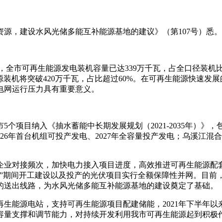
源，建设水风光储多能互补能源基地的建议》（第107号）悉
，全市可再生能源发电装机容量已达339万千瓦，占全口径装机比重
源装机将突破420万千瓦，占比超过60%。在可再生能源快速
电网运行压力具有重要意义。
个项目纳入《抽水蓄能中长期发展规划（2021-2035年）
026年首台机组可投产发电、2027年全容量投产发电；乌溪江混
企业对接频次，加快电力接入项目进度，高效推进可再生能源配
五”期间开工建设以及投产的光伏项目实行全额保障性并网。目前
的送出线路，为水风光储多能互补能源基地的建设奠定了基础。
生能源电站，支持可再生能源项目配建储能，2021年下半年以
容量支撑和调节能力，对持续开发利用我市可再生能源起到积极