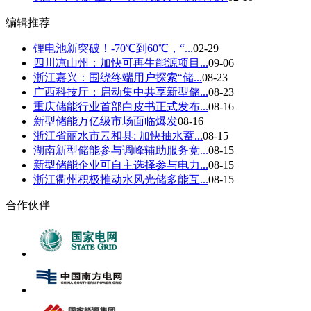
编辑推荐
锂电池新突破！-70℃到60℃，“...
02-29
四川凉山州：加快可再生能源项目...
09-06
浙江嘉兴：围绕终端用户探索“储...
08-23
广西科技厅：启动集中共享新型储...
08-23
重庆储能行业首部白皮书正式发布...
08-16
新型储能万亿级市场面临爆发
08-16
浙江省丽水市云和县: 加快抽水蓄...
08-15
湖南新型储能参与调峰辅助服务竞...
08-15
新型储能企业可自主选择参与电力...
08-15
浙江衢州积极推动水风光储多能互...
08-15
合作伙伴