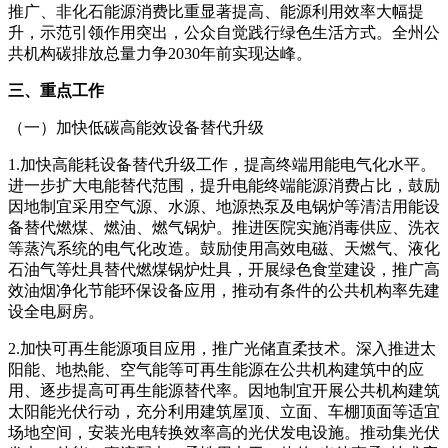
推广、非化石能源消费比重显著提高、能源利用效率大幅提
升，示范引领作用突出，公众自觉践行绿色生活方式。全州公
共机构碳排放总量力争2030年前实现达峰。
三、重点工作
（一）加快低碳高能效设备替代升级
1.加快高能耗设备替代升级工作，提高终端用能电气化水平。
进一步扩大电能替代范围，提升电能终端能源消费占比，鼓励
因地制宜采用空气源、水源、地源热泵及电锅炉等清洁用能设
备替代燃煤、燃油、燃气锅炉。推进医院实施消毒供应、洗衣
等蒸汽系统的电气化改造。鼓励使用高效电磁、天燃气、液化
石油气等灶具替代燃煤锅炉灶具，开展绿色食堂建设，推广高
效油烟净化节能环保设备应用，推动有条件的公共机构率先建
设全电厨房。
2.加快可再生能源项目应用，推广光储直柔技术。深入推进太
阳能、地热能、空气能等可再生能源在公共机构建筑中的应
用、逐步提高可再生能源替代率。因地制宜开展公共机构建筑
太阳能光伏行动，充分利用建筑屋顶、立面、车棚顶面等适宜
场地空间，安装光电转换效率高的光伏发电设施。推动集光伏