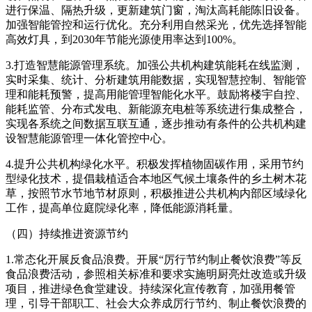
进行保温、隔热升级，更新建筑门窗，淘汰高耗能陈旧设备。
加强智能管控和运行优化。充分利用自然采光，优先选择智能
高效灯具，到2030年节能光源使用率达到100%。
3.打造智慧能源管理系统。加强公共机构建筑能耗在线监测，
实时采集、统计、分析建筑用能数据，实现智慧控制、智能管
理和能耗预警，提高用能管理智能化水平。鼓励将楼宇自控、
能耗监管、分布式发电、新能源充电桩等系统进行集成整合，
实现各系统之间数据互联互通，逐步推动有条件的公共机构建
设智慧能源管理一体化管控中心。
4.提升公共机构绿化水平。积极发挥植物固碳作用，采用节约
型绿化技术，提倡栽植适合本地区气候土壤条件的乡土树木花
草，按照节水节地节材原则，积极推进公共机构内部区域绿化
工作，提高单位庭院绿化率，降低能源消耗量。
（四）持续推进资源节约
1.常态化开展反食品浪费。开展“厉行节约制止餐饮浪费”等反
食品浪费活动，参照相关标准和要求实施明厨亮灶改造或升级
项目，推进绿色食堂建设。持续深化宣传教育，加强用餐管
理，引导干部职工、社会大众养成厉行节约、制止餐饮浪费的