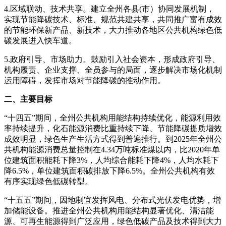
4.区域联动、技术共享。建立全州各县(市）协同发展机制，
实现节能降碳技术、标准、规范共建共享，共同推广富有成效
的节能环保新产品、新技术，大力推动各地区公共机构绿色低
碳发展进入快车道。
5.政府引导、市场助力。鼓励引入社会资本，形成政府引导、
机构履责、企业支撑、全员参与的局面，逐步解决市场化机制
运用障碍，发挥市场对节能降碳的推动作用。
二、主要目标
“十四五”期间，全州公共机构用能结构持续优化，能源利用效
率持续提升，化石能源消费比重持续下降、节能降碳提质增效
成效明显，绿色生产生活方式得到普遍推行。到2025年全州公
共机构能源消费总量控制在4.34万吨标准煤以内，比2020年单
位建筑面积能耗下降3%，人均综合能耗下降4%，人均水耗下
降6.5%，单位建筑面积碳排放下降6.5%。全州公共机构有效
有序实现绿色低碳转型。
“十五五”期间，因地制宜发挥风电、分布式光伏发电优势，增
加储能设备。推进全州公共机构用能结构显著优化、清洁能
源、可再生能源得到广泛应用，绿色低碳产品及技术得到大力