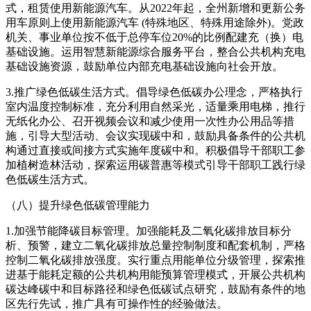
式，租赁使用新能源汽车。从2022年起，全州新增和更新公务
用车原则上使用新能源汽车 (特殊地区、特殊用途除外)。党政
机关、事业单位按不低于总停车位20%的比例配建充（换）电
基础设施。运用智慧新能源综合服务平台，整合公共机构充电
基础设施资源，鼓励单位内部充电基础设施向社会开放。
3.推广绿色低碳生活方式。倡导绿色低碳办公理念，严格执行
室内温度控制标准，充分利用自然采光，适量乘用电梯，推行
无纸化办公、召开视频会议和减少使用一次性办公用品等措
施，引导大型活动、会议实现碳中和，鼓励具备条件的公共机
构通过直接或间接方式实施年度碳中和。积极倡导干部职工参
加植树造林活动，探索运用碳普惠等模式引导干部职工践行绿
色低碳生活方式。
（八）提升绿色低碳管理能力
1.加强节能降碳目标管理。加强能耗及二氧化碳排放目标分
析、预警，建立二氧化碳排放总量控制制度和配套机制，严格
控制二氧化碳排放强度。实行重点用能单位分级管理，探索推
进基于能耗定额的公共机构用能预算管理模式，开展公共机构
碳达峰碳中和目标路径和绿色低碳试点研究，鼓励有条件的地
区先行先试，推广具有可操作性的经验做法。