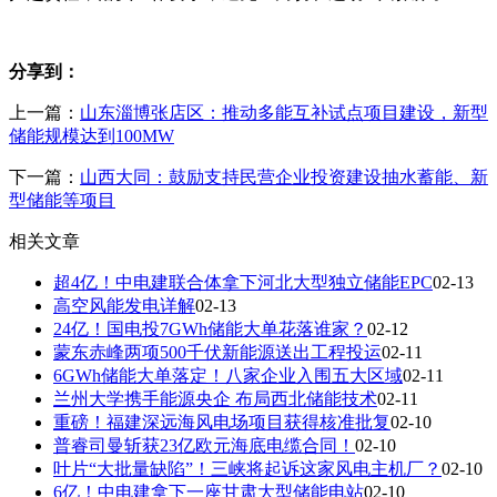
分享到：
上一篇：
山东淄博张店区：推动多能互补试点项目建设，新型
储能规模达到100MW
下一篇：
山西大同：鼓励支持民营企业投资建设抽水蓄能、新
型储能等项目
相关文章
超4亿！中电建联合体拿下河北大型独立储能EPC
02-13
高空风能发电详解
02-13
24亿！国电投7GWh储能大单花落谁家？
02-12
蒙东赤峰两项500千伏新能源送出工程投运
02-11
6GWh储能大单落定！八家企业入围五大区域
02-11
兰州大学携手能源央企 布局西北储能技术
02-11
重磅！福建深远海风电场项目获得核准批复
02-10
普睿司曼斩获23亿欧元海底电缆合同！
02-10
叶片“大批量缺陷”！三峡将起诉这家风电主机厂？
02-10
6亿！中电建拿下一座甘肃大型储能电站
02-10