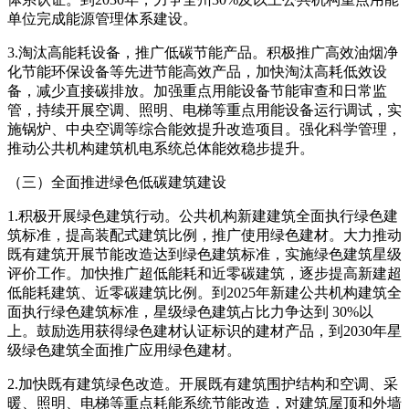
单位完成能源管理体系建设。
3.淘汰高能耗设备，推广低碳节能产品。积极推广高效油烟净
化节能环保设备等先进节能高效产品，加快淘汰高耗低效设
备，减少直接碳排放。加强重点用能设备节能审查和日常监
管，持续开展空调、照明、电梯等重点用能设备运行调试，实
施锅炉、中央空调等综合能效提升改造项目。强化科学管理，
推动公共机构建筑机电系统总体能效稳步提升。
（三）全面推进绿色低碳建筑建设
1.积极开展绿色建筑行动。公共机构新建建筑全面执行绿色建
筑标准，提高装配式建筑比例，推广使用绿色建材。大力推动
既有建筑开展节能改造达到绿色建筑标准，实施绿色建筑星级
评价工作。加快推广超低能耗和近零碳建筑，逐步提高新建超
低能耗建筑、近零碳建筑比例。到2025年新建公共机构建筑全
面执行绿色建筑标准，星级绿色建筑占比力争达到 30%以
上。鼓励选用获得绿色建材认证标识的建材产品，到2030年星
级绿色建筑全面推广应用绿色建材。
2.加快既有建筑绿色改造。开展既有建筑围护结构和空调、采
暖、照明、电梯等重点耗能系统节能改造，对建筑屋顶和外墙