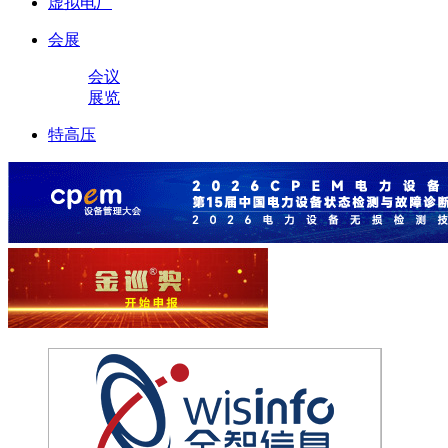
虚拟电厂
会展
会议
展览
特高压