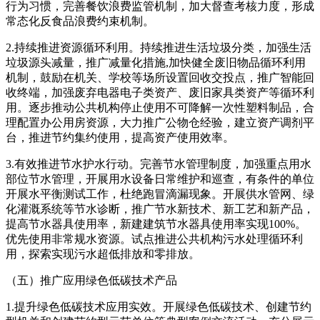
行为习惯，完善餐饮浪费监管机制，加大督查考核力度，形成
常态化反食品浪费约束机制。
2.持续推进资源循环利用。持续推进生活垃圾分类，加强生活
垃圾源头减量，推广减量化措施,加快健全废旧物品循环利用
机制，鼓励在机关、学校等场所设置回收交投点，推广智能回
收终端，加强废弃电器电子类资产、废旧家具类资产等循环利
用。逐步推动公共机构停止使用不可降解一次性塑料制品，合
理配置办公用房资源，大力推广公物仓经验，建立资产调剂平
台，推进节约集约使用，提高资产使用效率。
3.有效推进节水护水行动。完善节水管理制度，加强重点用水
部位节水管理，开展用水设备日常维护和巡查，有条件的单位
开展水平衡测试工作，杜绝跑冒滴漏现象。开展供水管网、绿
化灌溉系统等节水诊断，推广节水新技术、新工艺和新产品，
提高节水器具使用率，新建建筑节水器具使用率实现100%。
优先使用非常规水资源。试点推进公共机构污水处理循环利
用，探索实现污水超低排放和零排放。
（五）推广应用绿色低碳技术产品
1.提升绿色低碳技术应用实效。开展绿色低碳技术、创建节约