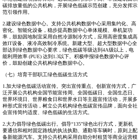
碳排放量低的公共机构，开展绿色低碳示范创建，充分发挥示
范引领作用。
2.建设绿色数据中心。支持公共机构数据中心采用集约化、高
密化、智能化设备，稳步提高数据中心单体规模、单机架功
率，鼓励因地制宜采用自然冷源制冷方式，应用高密度集成高
效IT设备、液冷高效制冷系统。新建大型、超大型数据中心全
部达到绿色数据中心要求，绿色低碳等级达到4A级以上，电
能利用效率 (PUE) 达到1.3以下。积极申报绿色数据中心评
价，鼓励创建公共机构绿色数据中心。
（七）培育干部职工绿色低碳生活方式
1.加大绿色低碳活动宣传。突出宣传重点、创新宣传方式，广
泛开展公共机构全国节能宣传周、全国低碳日、全国生态日、
世界环境日、世界粮食日和世界水日等主题宣传活动，开展多
种形式宣传活动，树立公共机构绿色低碳宣传品牌，面向全社
会宣传简约适度、绿色低碳的生活方式。
2.大力倡导绿色低碳出行。倡导“135”绿色出行方式，更新机
要通信和相对固定路线的执法执勤、通勤等车辆时，原则上配
备新能源汽车。支持公共机构采用自助分时租赁等商业运营模