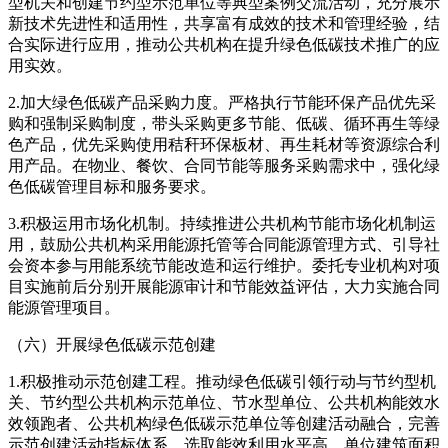
型机关和创建节约型示范单位等典型案例交流活动，充分展示
新技术先进性和适用性，共享富有成效的技术和管理经验，结
合实际进行应用，推动公共机构在提升绿色低碳技术推广的应
用实效。
2.加大绿色低碳产品采购力度。严格执行节能环保产品优先采
购和强制采购制度，带头采购更多节能、低碳、循环再生等绿
色产品，优先采购使用秸秆环保板材、再生耗材等资源综合利
用产品。在物业、餐饮、合同节能等服务采购需求中，强化绿
色低碳管理目标和服务要求。
3.积极运用市场化机制。持续推进公共机构节能市场化机制运
用，鼓励公共机构采用能源托管等合同能源管理方式、引导社
会资本参与用能系统节能改造和运行维护。委托专业机构对项
目实施前后分别开展能源审计和节能效益评估，大力实施合同
能源管理项目。
（六）开展绿色低碳示范创建
1.积极推动示范创建工程。推动绿色低碳引领行动与节约型机
关、节约型公共机构示范单位、节水型单位、公共机构能效水
效领跑者、公共机构绿色低碳示范单位等创建活动融合，完善
示范创建活动指标体系。选取能效利用水平高、单位建筑面积