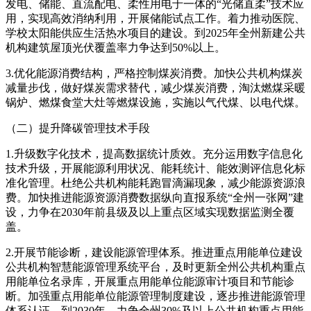
发电、储能、直流配电、柔性用电于一体的“光储直柔”技术应
用，实现高效消纳利用，开展储能试点工作。着力推动医院、
学校太阳能供应生活热水项目的建设。到2025年全州新建公共
机构建筑屋顶光伏覆盖率力争达到50%以上。
3.优化能源消费结构，严格控制煤炭消费。加快公共机构煤炭
减量步伐，做好煤炭需求替代，减少煤炭消费，淘汰燃煤采暖
锅炉、燃煤食堂大灶等燃煤设施，实施以气代煤、以电代煤。
（二）提升降碳管理技术手段
1.升级数字化技术，提高数据统计质效。充分运用数字信息化
技术升级，开展能源利用状况、能耗统计、能效测评信息化标
准化管理。杜绝公共机构能耗跑冒滴漏现象，减少能源资源浪
费。加快推进能源资源消费数据纵向直报系统“全州一张网”建
设，力争在2030年前县级及以上重点区域实现数据监测全覆
盖。
2.开展节能诊断，建设能源管理体系。推进重点用能单位建设
公共机构智慧能源管理系统平台，及时更新全州公共机构重点
用能单位名录库，开展重点用能单位能源审计项目和节能诊
断。加强重点用能单位能源管理制度建设，逐步推进能源管理
体系认证。到2030年，力争全州30%及以上公共机构重点用能