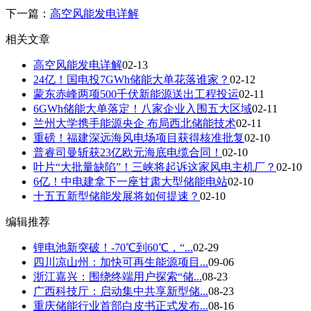
下一篇：
高空风能发电详解
相关文章
高空风能发电详解
02-13
24亿！国电投7GWh储能大单花落谁家？
02-12
蒙东赤峰两项500千伏新能源送出工程投运
02-11
6GWh储能大单落定！八家企业入围五大区域
02-11
兰州大学携手能源央企 布局西北储能技术
02-11
重磅！福建深远海风电场项目获得核准批复
02-10
普睿司曼斩获23亿欧元海底电缆合同！
02-10
叶片“大批量缺陷”！三峡将起诉这家风电主机厂？
02-10
6亿！中电建拿下一座甘肃大型储能电站
02-10
十五五新型储能发展将如何提速？
02-10
编辑推荐
锂电池新突破！-70℃到60℃，“...
02-29
四川凉山州：加快可再生能源项目...
09-06
浙江嘉兴：围绕终端用户探索“储...
08-23
广西科技厅：启动集中共享新型储...
08-23
重庆储能行业首部白皮书正式发布...
08-16