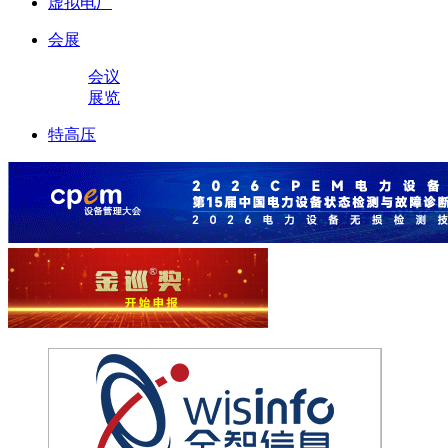
虚拟电厂
会展
会议
展览
特高压