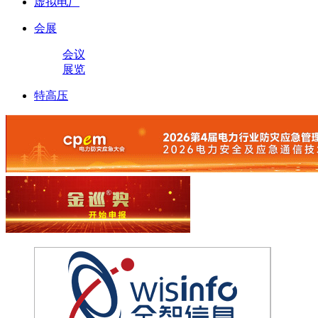
虚拟电厂
会展
会议
展览
特高压