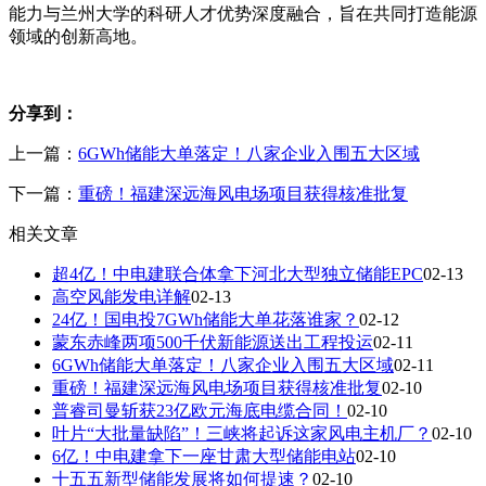
能力与兰州大学的科研人才优势深度融合，旨在共同打造能源
领域的创新高地。
分享到：
上一篇：
6GWh储能大单落定！八家企业入围五大区域
下一篇：
重磅！福建深远海风电场项目获得核准批复
相关文章
超4亿！中电建联合体拿下河北大型独立储能EPC
02-13
高空风能发电详解
02-13
24亿！国电投7GWh储能大单花落谁家？
02-12
蒙东赤峰两项500千伏新能源送出工程投运
02-11
6GWh储能大单落定！八家企业入围五大区域
02-11
重磅！福建深远海风电场项目获得核准批复
02-10
普睿司曼斩获23亿欧元海底电缆合同！
02-10
叶片“大批量缺陷”！三峡将起诉这家风电主机厂？
02-10
6亿！中电建拿下一座甘肃大型储能电站
02-10
十五五新型储能发展将如何提速？
02-10