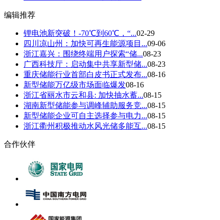
编辑推荐
锂电池新突破！-70℃到60℃，“...
02-29
四川凉山州：加快可再生能源项目...
09-06
浙江嘉兴：围绕终端用户探索“储...
08-23
广西科技厅：启动集中共享新型储...
08-23
重庆储能行业首部白皮书正式发布...
08-16
新型储能万亿级市场面临爆发
08-16
浙江省丽水市云和县: 加快抽水蓄...
08-15
湖南新型储能参与调峰辅助服务竞...
08-15
新型储能企业可自主选择参与电力...
08-15
浙江衢州积极推动水风光储多能互...
08-15
合作伙伴