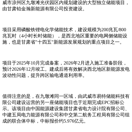
威市凉州区九墩滩光伏园区内规划建设的大型独立储能项目，
由甘肃铂金瀚新能源有限公司投资建设。
项目采用磷酸铁锂电化学储能技术，建设规模为200兆瓦/800
兆瓦时（4小时长时储能），是西北地区重要的电网侧储能设
施，也是甘肃省"十四五"新能源发展规划的重点项目之一。
项目于2025年10月完成备案，2026年2月进入施工准备阶段，
预计2026年12月竣工。建成后将有效解决西北地区新能源发电
波动性问题，提升跨区输电通道利用率。
值得注意的是，在九墩滩同一区域，由武威市易特储能科技有
限公司建设运营的另一座储能项目也于近期完成EPC招标公
示。该项目由中国能源建设集团甘肃省电力设计院有限公司、
中建五局电力能源有限公司和中交第二航务工程局有限公司组
成的联合体中标，中标报价约5.976亿元。