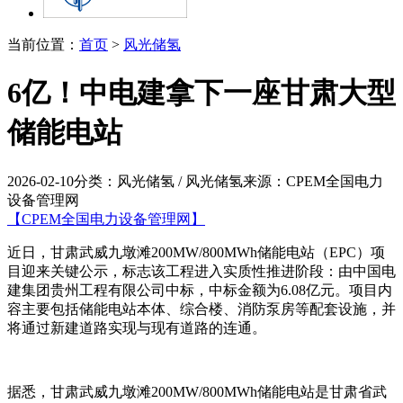
当前位置：
首页
>
风光储氢
6亿！中电建拿下一座甘肃大型
储能电站
2026-02-10
分类：风光储氢 / 风光储氢
来源：CPEM全国电力
设备管理网
【CPEM全国电力设备管理网】
近日，甘肃武威九墩滩200MW/800MWh储能电站（EPC）项
目迎来关键公示，标志该工程进入实质性推进阶段：由中国电
建集团贵州工程有限公司中标，中标金额为6.08亿元。项目内
容主要包括储能电站本体、综合楼、消防泵房等配套设施，并
将通过新建道路实现与现有道路的连通。
据悉，甘肃武威九墩滩200MW/800MWh储能电站是甘肃省武