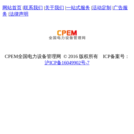
网站首页
|
联系我们
|
关于我们
|
一站式服务
|
活动定制
|
广告服
务
|
法律声明
CPEM全国电力设备管理网 © 2016 版权所有 ICP备案号：
沪ICP备16049902号-7