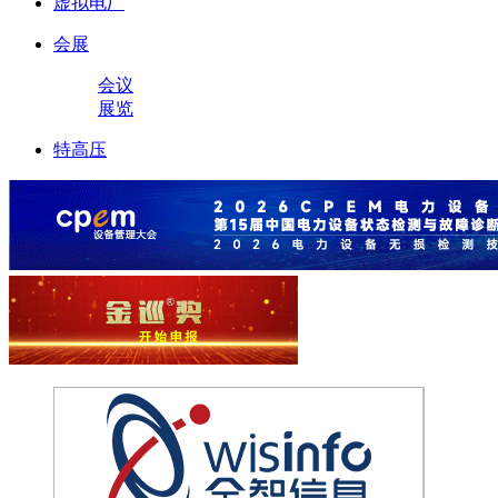
虚拟电厂
会展
会议
展览
特高压