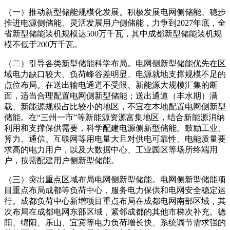
（一）推动新型储能规模化发展。积极发展电网侧储能、稳步
推进电源侧储能、灵活发展用户侧储能，力争到2027年底，全
省新型储能装机规模达500万千瓦，其中成都新型储能装机规
模不低于200万千瓦。
（二）引导各类新型储能科学布局。电网侧新型储能优先在区
域电力缺口较大、负荷峰谷差明显、电源就地支撑规模不足的
点位布局。在送出输电通道不受限、新能源大规模汇集的断
面，适当合理配置电网侧新型储能；送出通道（丰水期）满
载、新能源规模占比较小的地区，不宜在本地配置电网侧新型
储能。在“三州一市”等新能源资源富集地区，结合新能源消纳
利用和支撑保供需要，科学配建电源侧新型储能。鼓励工业、
算力、通信、互联网等用电量大且对供电可靠性、电能质量要
求高的电力用户，以及大数据中心、工业园区等场所终端用
户，按需配建用户侧新型储能。
（三）突出重点区域布局电网侧新型储能。电网侧新型储能项
目重点布局成都等负荷中心，服务电力保供和电网安全稳定运
行。成都负荷中心新增项目重点布局在成都电网南部区域，其
次布局在成都电网东部区域，紧邻成都的其他市梯次补充。德
阳、绵阳、乐山、宜宾等电力负荷增长快、系统调节需求强的