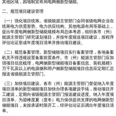
其他区域，因地制宜布局电网侧新型储能。
二、规范项目建设管理
（一）强化项目统筹。省级能源主管部门会同省级电网企业在
统筹电力供需形势、电力供应结构、其他电源布局等基础上，
提出年度电网侧新型储能规模布局总体考虑，组织各市（州）
能源主管部门研究谋划项目，并按年度报送项目建议，按程序
评估论证形成年度项目清单并推动项目建设。
（二）规范备案管理。新型储能项目实行备案管理，各地备案
机关不得违规设置备案前置条件。市（州）能源主管部门应加
强项目信息梳理，电网侧新型储能项目备案信息、装机规模5
万千瓦及以上的电源侧和用户侧新型储能项目信息应定期汇总
报送省级能源主管部门。
（三）加快项目建设。各市（州）能源主管部门督促纳入年度
项目清单的新型储能项目加快办理各项建设手续，推动项目开
工建设，定期向省级能源主管部门报送建设进度。纳入年度项
目清单、为迎峰度夏（度冬）电力保供提供支撑的电网侧新型
储能项目，未按承诺时限开工，经评估论证后调出年度项目清
单。