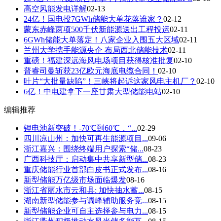
高空风能发电详解
02-13
24亿！国电投7GWh储能大单花落谁家？
02-12
蒙东赤峰两项500千伏新能源送出工程投运
02-11
6GWh储能大单落定！八家企业入围五大区域
02-11
兰州大学携手能源央企 布局西北储能技术
02-11
重磅！福建深远海风电场项目获得核准批复
02-10
普睿司曼斩获23亿欧元海底电缆合同！
02-10
叶片“大批量缺陷”！三峡将起诉这家风电主机厂？
02-10
6亿！中电建拿下一座甘肃大型储能电站
02-10
编辑推荐
锂电池新突破！-70℃到60℃，“...
02-29
四川凉山州：加快可再生能源项目...
09-06
浙江嘉兴：围绕终端用户探索“储...
08-23
广西科技厅：启动集中共享新型储...
08-23
重庆储能行业首部白皮书正式发布...
08-16
新型储能万亿级市场面临爆发
08-16
浙江省丽水市云和县: 加快抽水蓄...
08-15
湖南新型储能参与调峰辅助服务竞...
08-15
新型储能企业可自主选择参与电力...
08-15