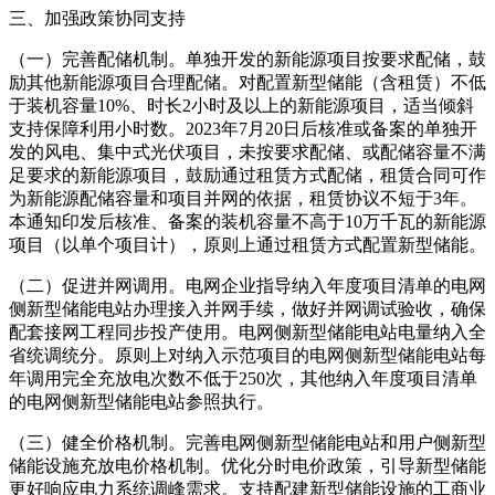
三、加强政策协同支持
（一）完善配储机制。单独开发的新能源项目按要求配储，鼓
励其他新能源项目合理配储。对配置新型储能（含租赁）不低
于装机容量10%、时长2小时及以上的新能源项目，适当倾斜
支持保障利用小时数。2023年7月20日后核准或备案的单独开
发的风电、集中式光伏项目，未按要求配储、或配储容量不满
足要求的新能源项目，鼓励通过租赁方式配储，租赁合同可作
为新能源配储容量和项目并网的依据，租赁协议不短于3年。
本通知印发后核准、备案的装机容量不高于10万千瓦的新能源
项目（以单个项目计），原则上通过租赁方式配置新型储能。
（二）促进并网调用。电网企业指导纳入年度项目清单的电网
侧新型储能电站办理接入并网手续，做好并网调试验收，确保
配套接网工程同步投产使用。电网侧新型储能电站电量纳入全
省统调统分。原则上对纳入示范项目的电网侧新型储能电站每
年调用完全充放电次数不低于250次，其他纳入年度项目清单
的电网侧新型储能电站参照执行。
（三）健全价格机制。完善电网侧新型储能电站和用户侧新型
储能设施充放电价格机制。优化分时电价政策，引导新型储能
更好响应电力系统调峰需求。支持配建新型储能设施的工商业