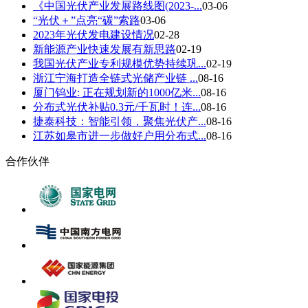
《中国光伏产业发展路线图(2023-...
03-06
“光伏＋”点亮“碳”索路
03-06
2023年光伏发电建设情况
02-28
新能源产业快速发展有新思路
02-19
我国光伏产业专利规模优势持续巩...
02-19
浙江宁海打造全链式光储产业链 ...
08-16
厦门钨业: 正在规划新的1000亿米...
08-16
分布式光伏补贴0.3元/千瓦时！连...
08-16
捷泰科技：智能引领，聚焦光伏产...
08-16
江苏如皋市进一步做好户用分布式...
08-16
合作伙伴