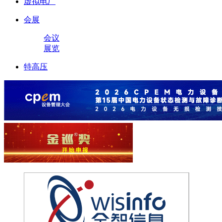
虚拟电厂
会展
会议
展览
特高压