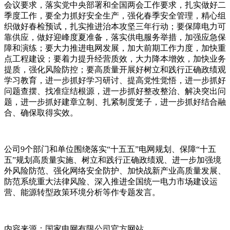
会议要求，落实党中央部署和全国两会工作要求，扎实做好二
季度工作，要全力抓好安全生产，强化春季安全管理，精心组
织做好春检预试，扎实推进治本攻坚三年行动；要保障电力可
靠供应，做好迎峰度夏准备，落实供电服务举措，加强应急保
障和演练；要大力推进电网发展，加大前期工作力度，加快重
点工程建设；要着力提升经营质效，大力降本增效，加快业务
提质，强化风险防控；要高质量开展好树立和践行正确政绩观
学习教育，进一步抓好学习研讨、提高党性觉悟，进一步抓好
问题查摆、找准症结根源，进一步抓好整改整治、解决突出问
题，进一步抓好建章立制、扎紧制度笼子，进一步抓好结合融
合、确保取得实效。
公司9个部门和单位围绕落实“十五五”电网规划、保障“十五
五”规划高质量实施、树立和践行正确政绩观、进一步加强境
外风险防范、强化网络安全防护、加快战新产业高质量发展、
防范系统重大法律风险、深入推进全国统一电力市场建设运
营、能源转型政策环境分析等作专题发言。
内容来源：国家电网有限公司官方网站