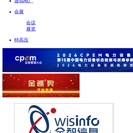
虚拟电厂
会展
会议
展览
特高压