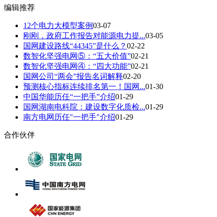
编辑推荐
12个电力大模型案例
03-07
刚刚，政府工作报告对能源电力提...
03-05
国网建设路线“44345”是什么？
02-22
数智化坚强电网⑤：“五大价值”
02-21
数智化坚强电网④：“四大功能”
02-21
国网公司“两会”报告名词解释
02-20
预测核心指标连续排名第一！国网...
01-30
中国华能历任“一把手”介绍
01-29
国网湖南电科院：建设数字化质检...
01-29
南方电网历任"一把手"介绍
01-29
合作伙伴