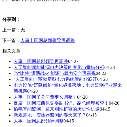
分享到：
上一篇：无
下一篇：
人事丨国网总部领导再调整
相关文章
人事丨国网总部领导再调整
04-27
人工智能赋能能源电力决策的变化与举措分析
04-23
当“比特”遭遇战火 能源与算力安全再审视
04-23
“人工智能+”驱动新型电力系统智能化跃迁
04-23
电力设施“沉降倾斜”量化标准落地，电力监测行业迎来
新机遇
04-20
人事丨国网子公司董事长调整！
04-20
反腐！国网江西原党委副书记、副总经理被查！
04-20
输电智能监测，迎来刚性扩容的历史性机遇
04-15
新规落地！变压器监测的春天来了？
04-15
人事丨国网总部领导调整
04-15