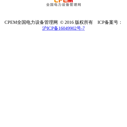
CPEM全国电力设备管理网 © 2016 版权所有 ICP备案号：
沪ICP备16049902号-7