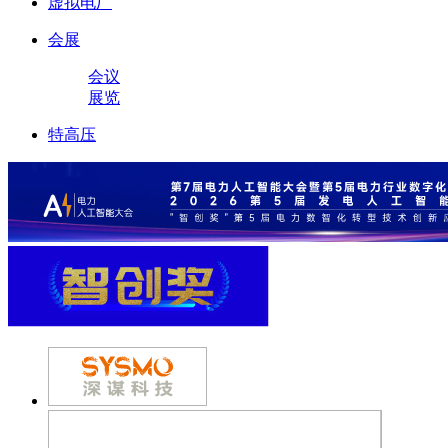
虚拟电厂
会展
会议
展览
特高压