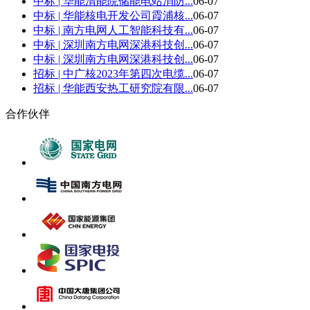
中标 | 华能清能院储能电站消防...
06-07
中标 | 华能核电开发公司霞浦核...
06-07
中标 | 南方电网人工智能科技有...
06-07
中标 | 深圳南方电网深港科技创...
06-07
中标 | 深圳南方电网深港科技创...
06-07
招标 | 中广核2023年第四次电缆...
06-07
招标 | 华能西安热工研究院有限...
06-07
合作伙伴