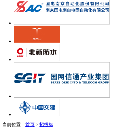
当前位置：
首页
>
招投标