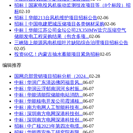
招标丨国家电投风机振动监测技改项目等（8个标段）招
标
02-10
招标丨华能213台风机维护项目招标公告
02-06
招标丨中国电建肥城压储项目各类钢材采购
02-06
中标丨华能江苏公司金坛公司2X350MW盐穴压缩空气
储能发电工程采购结果（包含多项...
02-06
三峡陆上能源风电机组叶片缺陷综合治理项目招标公告
02-05
投资60亿！内蒙古抽水蓄能项目紧急招标
02-05
编辑推荐
国网总部营销项目招标分析（2024...
02-28
中标 | 华润广东清远佛冈福音风...
06-07
中标 | 华润云浮郁南润河乡村振...
06-07
中标 | 华能清能院储能电站消防...
06-07
中标 | 华能核电开发公司霞浦核...
06-07
中标 | 南方电网人工智能科技有...
06-07
中标 | 深圳南方电网深港科技创...
06-07
中标 | 深圳南方电网深港科技创...
06-07
招标 | 中广核2023年第四次电缆...
06-07
招标 | 华能西安热工研究院有限...
06-07