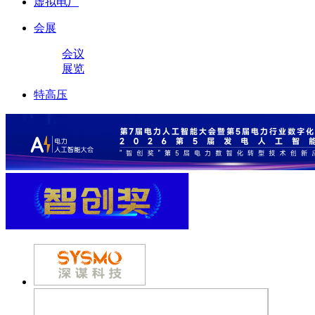
虚拟电厂
会展
会议
展览
特高压