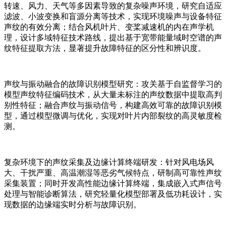
转速、风力、天气等多因素导致的复杂噪声环境，研究自适应
滤波、小波变换和盲源分离等技术，实现环境噪声与设备特征
声纹的有效分离；结合风机叶片、变桨减速机的内在声学机
理，设计多域特征技术路线，提出基于宽带能量域时空谱的声
纹特征提取方法，显著提升故障特征的区分性和辨识度。
声纹与振动融合的故障识别模型研究：攻关基于自监督学习的
模型声纹特征编码技术，从大量未标注的声纹数据中提取高判
别性特征；融合声纹与振动信号，构建高效可靠的故障识别模
型，通过模型微调与优化，实现对叶片内部裂纹的高灵敏度检
测。
复杂环境下的声纹采集及边缘计算终端研发：针对风电场风
大、干扰严重、高温潮湿等恶劣气候特点，研制高可靠性声纹
采集装置；同时开发高性能边缘计算终端，集成嵌入式声信号
处理与智能诊断算法，研究轻量化模型部署及低功耗设计，实
现数据的边缘端实时分析与故障识别。