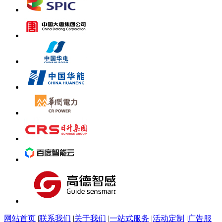
网站首页
|
联系我们
|
关于我们
|
一站式服务
|
活动定制
|
广告服