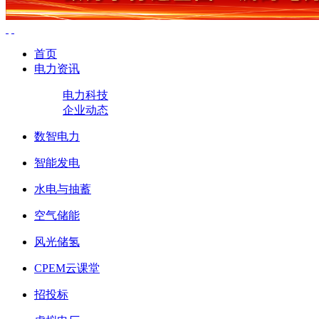
首页
电力资讯
电力科技
企业动态
数智电力
智能发电
水电与抽蓄
空气储能
风光储氢
CPEM云课堂
招投标