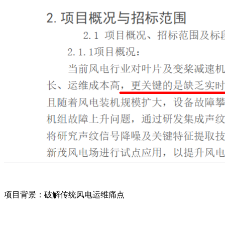
项目背景：破解传统风电运维痛点