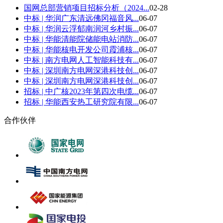
国网总部营销项目招标分析（2024...
02-28
中标 | 华润广东清远佛冈福音风...
06-07
中标 | 华润云浮郁南润河乡村振...
06-07
中标 | 华能清能院储能电站消防...
06-07
中标 | 华能核电开发公司霞浦核...
06-07
中标 | 南方电网人工智能科技有...
06-07
中标 | 深圳南方电网深港科技创...
06-07
中标 | 深圳南方电网深港科技创...
06-07
招标 | 中广核2023年第四次电缆...
06-07
招标 | 华能西安热工研究院有限...
06-07
合作伙伴