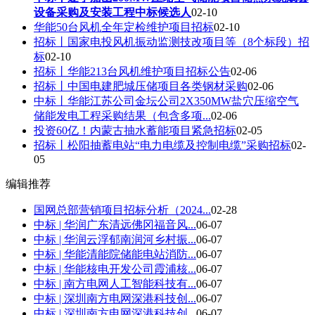
设备采购及安装工程中标候选人
02-10
华能50台风机全年定检维护项目招标
02-10
招标丨国家电投风机振动监测技改项目等（8个标段）招
标
02-10
招标丨华能213台风机维护项目招标公告
02-06
招标丨中国电建肥城压储项目各类钢材采购
02-06
中标丨华能江苏公司金坛公司2X350MW盐穴压缩空气
储能发电工程采购结果（包含多项...
02-06
投资60亿！内蒙古抽水蓄能项目紧急招标
02-05
招标丨松阳抽蓄电站“电力电缆及控制电缆”采购招标
02-
05
编辑推荐
国网总部营销项目招标分析（2024...
02-28
中标 | 华润广东清远佛冈福音风...
06-07
中标 | 华润云浮郁南润河乡村振...
06-07
中标 | 华能清能院储能电站消防...
06-07
中标 | 华能核电开发公司霞浦核...
06-07
中标 | 南方电网人工智能科技有...
06-07
中标 | 深圳南方电网深港科技创...
06-07
中标 | 深圳南方电网深港科技创...
06-07