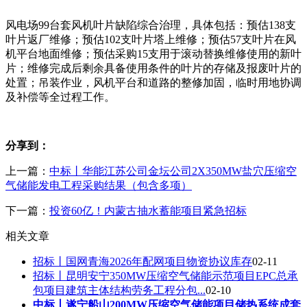
风电场99台套风机叶片缺陷综合治理，具体包括：预估138支
叶片返厂维修；预估102支叶片塔上维修；预估57支叶片在风
机平台地面维修；预估采购15支用于滚动替换维修使用的新叶
片；维修完成后剩余具备使用条件的叶片的存储及报废叶片的
处置；吊装作业，风机平台和道路的整修加固，临时用地协调
及补偿等全过程工作。
分享到：
上一篇：
中标丨华能江苏公司金坛公司2X350MW盐穴压缩空
气储能发电工程采购结果（包含多项）
下一篇：
投资60亿！内蒙古抽水蓄能项目紧急招标
相关文章
招标丨国网青海2026年配网项目物资协议库存
02-11
招标丨昆明安宁350MW压缩空气储能示范项目EPC总承
包项目建筑主体结构劳务工程分包...
02-10
中标丨遂宁船山200MW压缩空气储能项目储热系统成套