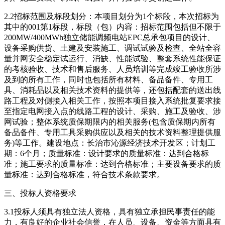
2.2招标范围及标段划分：本项目划分为1个标段，本次招标为
其中的001第1标段，标段（包）内容：招标范围包括但不限于
200MW/400MWh独立储能调频电站EPC总承包项目的设计、
设备采购供货、土建及安装施工、调试试验及检查、全站全容
量并网安全稳定试运行、消缺、性能试验、整套系统性能保证
的考核验收、技术和售后服务、人员培训等完成竣工验收所涉
及到的所有工作，同时也包括所有材料、备品备件、专用工
具、消耗品以及相关技术资料的提供等，还包括配套的送出线
路工程及对侧接入相关工作，按照本项目接入系统批复要求接
至指定电网接入点的线路工程的设计、采购、施工及验收、涉
网试验；整体系统质保期限内的相关服务(包含质保期内所有
备品备件、专用工具采购供应以及相关的技术资料整理提供服
务)等工作。建设地点：长治市沁源经济技术开发区；计划工
期：6个月；质量标准：设计要求的质量标准：达到合格标
准；施工要求的质量标准：达到合格标准；主要设备要求的质
量标准：达到合格标准，符合技术条款要求。
三、投标人资格要求
3.1投标人须具有独立法人资格，具有独立承担民事责任的能
力，有良好的企业社会信誉，在人员、设备、资金等方面具有