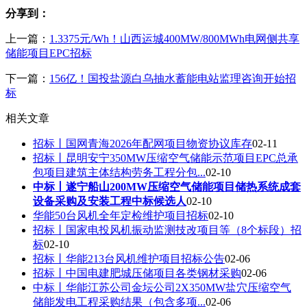
分享到：
上一篇：
1.3375元/Wh！山西运城400MW/800MWh电网侧共享
储能项目EPC招标
下一篇：
156亿！国投盐源白乌抽水蓄能电站监理咨询开始招
标
相关文章
招标丨国网青海2026年配网项目物资协议库存
02-11
招标丨昆明安宁350MW压缩空气储能示范项目EPC总承
包项目建筑主体结构劳务工程分包...
02-10
中标丨遂宁船山200MW压缩空气储能项目储热系统成套
设备采购及安装工程中标候选人
02-10
华能50台风机全年定检维护项目招标
02-10
招标丨国家电投风机振动监测技改项目等（8个标段）招
标
02-10
招标丨华能213台风机维护项目招标公告
02-06
招标丨中国电建肥城压储项目各类钢材采购
02-06
中标丨华能江苏公司金坛公司2X350MW盐穴压缩空气
储能发电工程采购结果（包含多项...
02-06