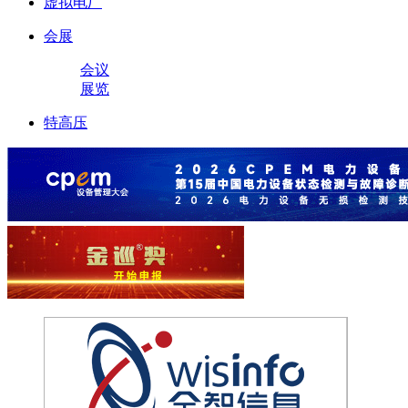
虚拟电厂
会展
会议
展览
特高压