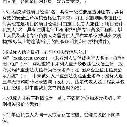
同首页、合同范围内容页、双方盖章页。）
3.5工程总承包项目经理1名，具有一级注册建造师证书，具有
有效的安全生产考核合格证书(B类)，项目实施期间未担任任
何其他在建项目的项目经理(可由施工负责人兼任)；项目设计
负责人1名，具有注册电气工程师或相关专业高级工程师；以
上人员及其他专业负责人均需提供人员在本单位(或其分支机
构)投标截止前连续3个月的社保证明复印件(或扫描件)。
3.6投标人信誉良好，在“中国执行信息公开
网”（zxgk.court.gov.cn）中未被列入失信被执行人名单；在“信
用中国”（.cn）网站查询中未列入重大税收违法失信主体、政
府采购严重违法失信行为记录名单；在“国家企业信用信息公
示系统”（.cn）中未被列入严重违法失信企业名单；投标人近
三年无行贿犯罪记录查询（投标人、法定代表人及工程总承包
项目经理，以中国裁判文书网查询为准）。
3.7投标人具有下列情况之一的，不得同时参加本次投标，否
则相关报价均无效：
3.7.1单位负责人为同一人或者存在控股、管理关系的不同单
位。