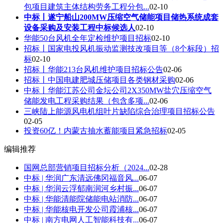
包项目建筑主体结构劳务工程分包...
02-10
中标丨遂宁船山200MW压缩空气储能项目储热系统成套
设备采购及安装工程中标候选人
02-10
华能50台风机全年定检维护项目招标
02-10
招标丨国家电投风机振动监测技改项目等（8个标段）招
标
02-10
招标丨华能213台风机维护项目招标公告
02-06
招标丨中国电建肥城压储项目各类钢材采购
02-06
中标丨华能江苏公司金坛公司2X350MW盐穴压缩空气
储能发电工程采购结果（包含多项...
02-06
三峡陆上能源风电机组叶片缺陷综合治理项目招标公告
02-05
投资60亿！内蒙古抽水蓄能项目紧急招标
02-05
编辑推荐
国网总部营销项目招标分析（2024...
02-28
中标 | 华润广东清远佛冈福音风...
06-07
中标 | 华润云浮郁南润河乡村振...
06-07
中标 | 华能清能院储能电站消防...
06-07
中标 | 华能核电开发公司霞浦核...
06-07
中标 | 南方电网人工智能科技有...
06-07