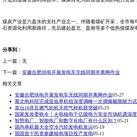
煤炭产业是六盘水的支柱产业之一。伴随着煤矿开采，全市每年
石资源化利用新路径，先后建起盘北、盘南等多个低热值煤发
分享到：
上一篇：无
下一篇：
安徽合肥供电开展发电车无线同期并离网作业
相关文章
安徽合肥供电开展发电车无线同期并离网作业
05-27
冀北电科院完成亚临界机组深度调峰一次调频极限能力试
首台16兆瓦燃气轮机天然气样机获突破
05-25
国家发改委铁令！火电核电千亿级电力安全市场机遇深度
智慧电厂、智能电厂和数字化电厂有什么区别？
05-21
国内单机最大全空冷汽轮发电机发运
05-19
我国首个民资参建核电项目投产发电
05-11