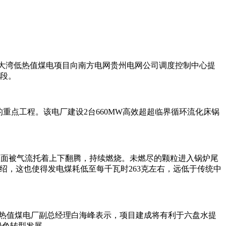
0分，大湾低热值煤电项目向南方电网贵州电网公司调度控制中心提
阶段。
重点工程。该电厂建设2台660MW高效超超临界循环流化床锅
里面被气流托着上下翻腾，持续燃烧。未燃尽的颗粒进入锅炉尾
绍，这也使得发电煤耗低至每千瓦时263克左右，远低于传统中
湾低热值煤电厂副总经理白海峰表示，项目建成将有利于六盘水提
绿色转型发展。