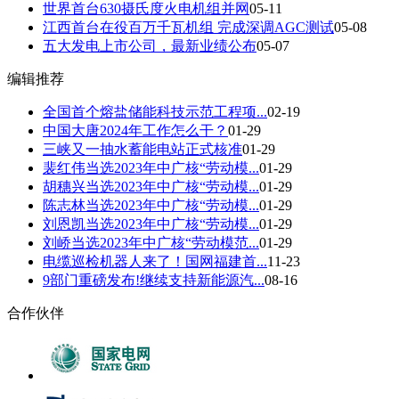
世界首台630摄氏度火电机组并网
05-11
江西首台在役百万千瓦机组 完成深调AGC测试
05-08
五大发电上市公司，最新业绩公布
05-07
编辑推荐
全国首个熔盐储能科技示范工程项...
02-19
中国大唐2024年工作怎么干？
01-29
三峡又一抽水蓄能电站正式核准
01-29
裴红伟当选2023年中广核“劳动模...
01-29
胡穗兴当选2023年中广核“劳动模...
01-29
陈志林当选2023年中广核“劳动模...
01-29
刘恩凯当选2023年中广核“劳动模...
01-29
刘峤当选2023年中广核“劳动模范...
01-29
电缆巡检机器人来了！国网福建首...
11-23
9部门重磅发布!继续支持新能源汽...
08-16
合作伙伴