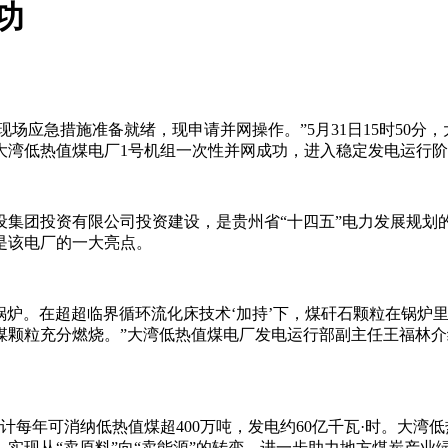
功
，现场应急措施准备就绪，现申请并网操作。”5月31日15时5
大湾低热值煤电厂1号机组一次性并网成功，进入稳定发电运行
集团投资有限公司投资建设，是贵州省“十四五”电力发展规划的
是该电厂的一大亮点。
锅炉。在超超临界循环流化床技术‘加持’下，煤矸石颗粒在锅炉
颗粒充分燃烧。”大湾低热值煤电厂发电运行部副主任王福林介
计每年可消纳低热值煤超400万吨，发电约60亿千瓦·时。大
实现从“卖原料”向“卖能源”的转变，进一步助力地方煤炭产业