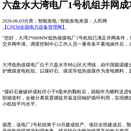
六盘水大湾电厂1号机组并网成
2026-06-03
分类：智能发电 / 智能发电
来源：人民网
【CPEM全国电力设备管理网】
“您好，大湾2*660MW低热值煤电厂1号机组已满足并网条件
交并网申请。调度控制中心工作人员一番有条不紊地操作后，
大湾低热值煤电厂位于六盘水市钟山区大湾镇，由中国能源建设
炉燃煤发电机组。以煤矸石、煤泥等低热值煤作为发电燃料，
“煤矸石被破碎成粒径小于8毫米的颗粒后，就能作为燃料送进
部烟道时，会被分离装置捕捉并返送回锅炉循环利用，实现燃煤
小机组平均水平。
据悉，该电厂2号机组将于10月建成投产。项目全部建成后，预
升低热值煤资源利用效率。煤炭转化为附加值更高的电力资源，