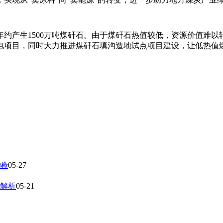
约产生1500万吨煤矸石。由于煤矸石热值较低，资源价值难
电项目，同时大力推进煤矸石填沟造地试点项目建设，让低热值
验
05-27
解析
05-21