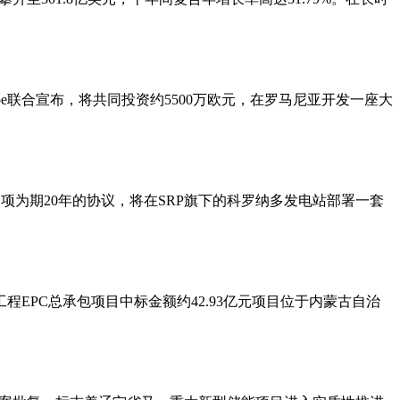
rope联合宣布，将共同投资约5500万欧元，在罗马尼亚开发一座大
一项为期20年的协议，将在SRP旗下的科罗纳多发电站部署一套
EPC总承包项目中标金额约42.93亿元项目位于内蒙古自治