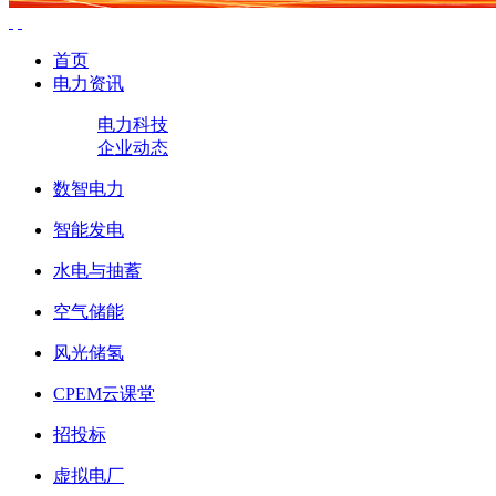
首页
电力资讯
电力科技
企业动态
数智电力
智能发电
水电与抽蓄
空气储能
风光储氢
CPEM云课堂
招投标
虚拟电厂