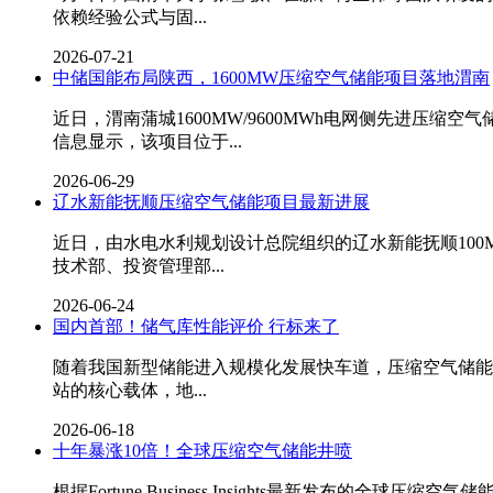
依赖经验公式与固...
2026-07-21
中储国能布局陕西，1600MW压缩空气储能项目落地渭南
近日，渭南蒲城1600MW/9600MWh电网侧先进压
信息显示，该项目位于...
2026-06-29
辽水新能抚顺压缩空气储能项目最新进展
近日，由水电水利规划设计总院组织的辽水新能抚顺100
技术部、投资管理部...
2026-06-24
国内首部！储气库性能评价 行标来了
随着我国新型储能进入规模化发展快车道，压缩空气储能
站的核心载体，地...
2026-06-18
十年暴涨10倍！全球压缩空气储能井喷
根据Fortune Business Insights最新发布的全