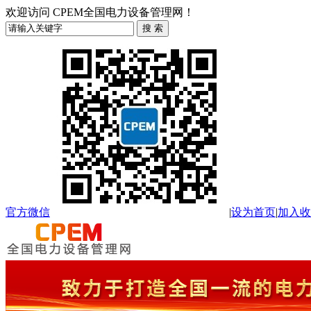
欢迎访问 CPEM全国电力设备管理网！
官方微信
|
设为首页
|
加入收