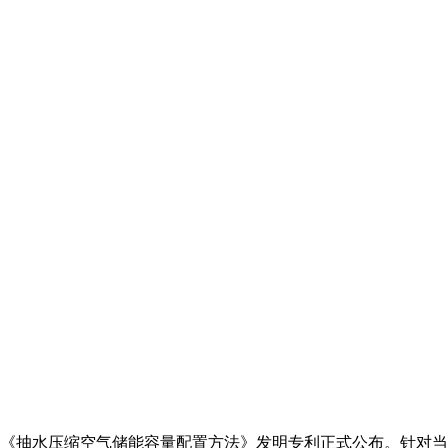
的《抽水压缩空气储能容量配置方法》发明专利正式公布。针对