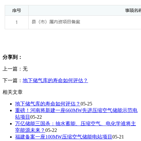
分享到：
上一篇：无
下一篇：
地下储气库的寿命如何评估？
相关文章
地下储气库的寿命如何评估？
05-25
重磅！河南将新建一座660MW先进压缩空气储能示范电
站项目
05-22
万亿储能三国杀：抽水蓄能、压缩空气、电化学谁将主
宰能源未来？
05-22
福建备案一座100MW压缩空气储能电站项目
05-21