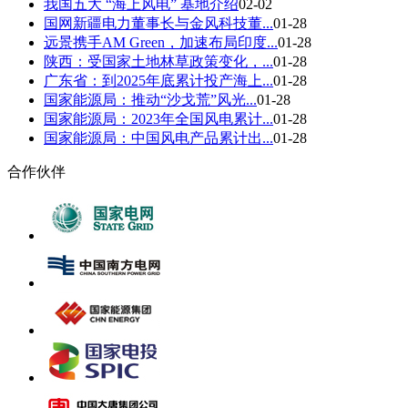
我国五大 “海上风电” 基地介绍
02-02
国网新疆电力董事长与金风科技董...
01-28
远景携手AM Green，加速布局印度...
01-28
陕西：受国家土地林草政策变化，...
01-28
广东省：到2025年底累计投产海上...
01-28
国家能源局：推动“沙戈荒”风光...
01-28
国家能源局：2023年全国风电累计...
01-28
国家能源局：中国风电产品累计出...
01-28
合作伙伴