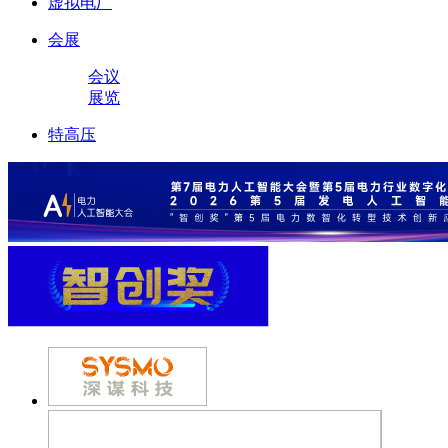
虚拟电厂
会展
会议
展览
特高压