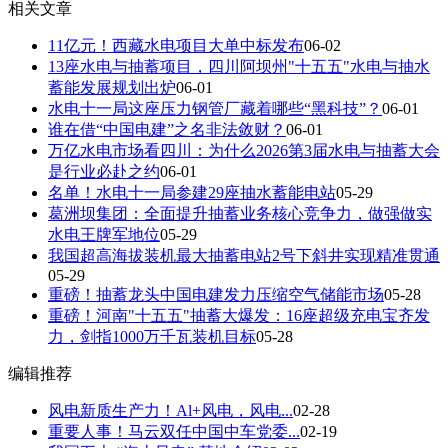
相关文章
11亿元！西藏水电项目大单中标发布
06-02
13座水电与抽蓄项目，四川阿坝州"十五五"水电与抽水
蓄能发展规划出炉
06-01
水电十一局这座压力钢管厂藏着哪些“黑科技”？
06-01
谁在借“中国电建”之名非法敛财？
06-01
万亿水电市场看四川：为什么2026第3届水电与抽蓄大会
是行业必赴之约
06-01
名单！水电十一局参建29座抽水蓄能电站
05-29
葛洲坝集团：全面提升抽蓄业务核心竞争力，做强做实
水电王牌军地位
05-29
我国超高海拔装机最大抽蓄电站2号下斜井实现精准贯通
05-29
重磅！抽蓄龙头中国电建发力压缩空气储能市场
05-28
重磅！河南"十五五"抽蓄大爆发：16座超级充电宝齐发
力，剑指1000万千瓦装机目标
05-28
编辑推荐
风电新质生产力！Al+风电，风电...
02-28
重要人事！马云双任中国中车党委...
02-19