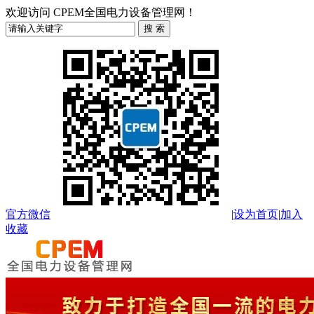
欢迎访问 CPEM全国电力设备管理网！
官方微信
|
设为首页
|
加入
收藏