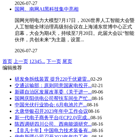
2026-07-27
国网、南网AI黑科技集中亮相
国网光明电力大模型7月17日，2026世界人工智能大会暨
人工智能全球治理高级别会议在上海浦东世博中心正式
启幕，大会为期4天，持续至7月20日。此届大会以“智能
伙伴，共创未来”为主题，设置...
2026-07-27
首页
上一页
1
2
3
4
5
...
下一页
尾页
编辑推荐
研发免拆线装置 提升220千伏避雷...
02-29
交通运输部：原则同意国家电投开...
02-21
新疆自治区发展改革委《关于进一...
09-06
国网庆阳供电公司帮扶车间生产忙...
08-16
中国光伏行业协会: 6月电池片产...
08-16
大唐华银召开2023年年中工作会议
08-16
新一代电子商务平台(ECP2.0)完成...
08-16
陈西调研四川公司、西南能源研究...
08-16
【非凡十年】中国电力技术装备有...
08-16
华电新疆公司召开2023年年中工作...
08-16