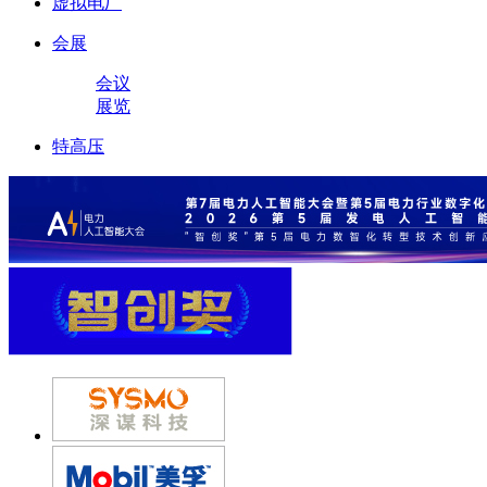
虚拟电厂
会展
会议
展览
特高压