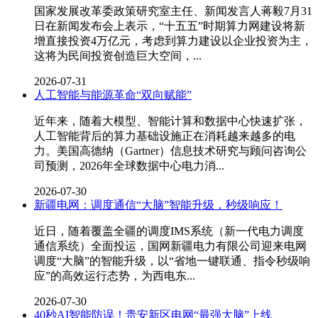
国家发展改革委政策研究室主任、新闻发言人蒋毅7月31
日在新闻发布会上表示，“十五五”时期算力网建设将新
增直接投资4万亿元，考虑到算力建设以企业投资为主，
这将为民间投资创造巨大空间，...
2026-07-31
人工智能与能源革命“双向赋能”
近年来，随着大模型、智能计算和数据中心快速扩张，
人工智能背后的算力基础设施正在消耗越来越多的电
力。美国高德纳（Gartner）信息技术研究与顾问咨询公
司预测，2026年全球数据中心电力消...
2026-07-30
新疆电网：调度通信“大脑”智能升级，秒级响应！
近日，随着覆盖全疆的调度IMS系统（新一代电力调度
通信系统）全面投运，国网新疆电力有限公司迎来电网
调度“大脑”的智能升级，以“省地一键联通、指令秒级响
应”的高效运行态势，为西电东...
2026-07-30
40秒AI智能防误！贵安新区电网“最强大脑”上线