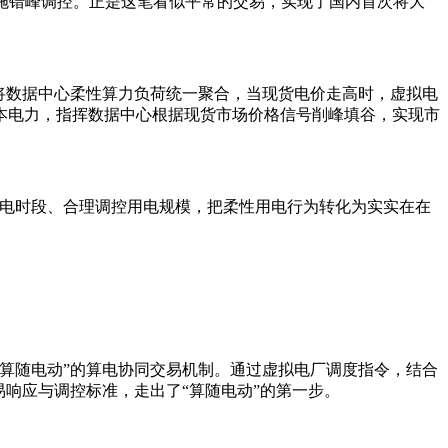
段实施错峰调控。正是这笔看似平常的交易，实现了国内首次将大
将数据中心柔性算力负荷统一聚合，当现货电价走高时，虚拟电
本电力，指挥数据中心根据现货市场价格信号削峰填谷，实现市
用电时段、合理调控用电规模，把柔性用电行为转化为实实在在
算随电动”的算电协同交易机制。通过虚拟电厂调度指令，结合
响应与调控标准，走出了“算随电动”的第一步。