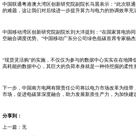
中国联通粤港澳大湾区创新研究院副院长马晨表示：“此次联通
的难题，这让我们对后续进一步提升算力与电力的协调效率充
中国移动湾区创新研究院副院长刘大洋提到：“在国家算电协同
空融合调度优势。”中国移动广东分公司绿色低碳首席专家杨杰
“现货灵活购”的实施，不仅仅为参与的数据中心实实在在地
高耗能的数据中心，其巨大的负荷本身就是一种待挖掘的柔性
下一步，中国南方电网有限责任公司将以电力市场改革为纽带
市场，促进电碳算深度融合，助力发展新质生产力，为加快建
分享到：
上一篇：无