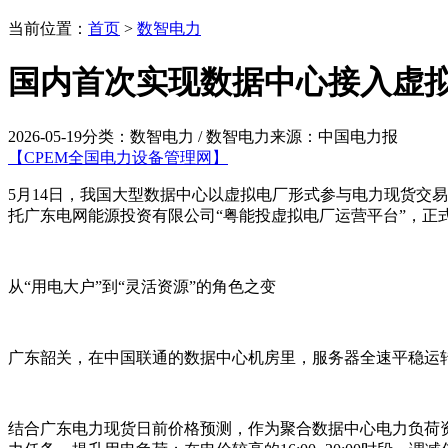
当前位置：
首页
>
数智电力
国内首次实现数据中心接入虚
2026-05-19
分类：数智电力 / 数智电力
来源：中国电力报
【CPEM全国电力设备管理网】
5月14日，我国大型数据中心以虚拟电厂形式参与电力现货交
托广东电网能源投资有限公司“粤能投虚拟电厂运营平台”，正
从“用电大户”到“灵活资源”的角色之变
广东韶关，在中国联通的数据中心机房里，服务器全速平稳运
结合广东电力现货日前价格预测，作为聚合数据中心电力负荷资源