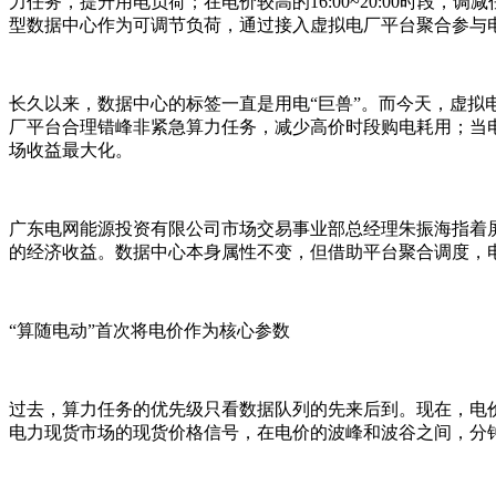
力任务，提升用电负荷；在电价较高的16:00~20:00时
型数据中心作为可调节负荷，通过接入虚拟电厂平台聚合参与
长久以来，数据中心的标签一直是用电“巨兽”。而今天，虚
厂平台合理错峰非紧急算力任务，减少高价时段购电耗用；当
场收益最大化。
广东电网能源投资有限公司市场交易事业部总经理朱振海指着
的经济收益。数据中心本身属性不变，但借助平台聚合调度，
“算随电动”首次将电价作为核心参数
过去，算力任务的优先级只看数据队列的先来后到。现在，电
电力现货市场的现货价格信号，在电价的波峰和波谷之间，分钟