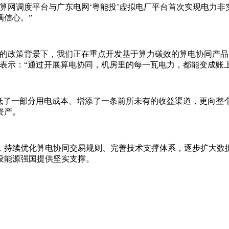
算网调度平台与广东电网‘粤能投’虚拟电厂平台首次实现电力
满信心。”
的政策背景下，我们正在重点开发基于算力碳效的算电协同产品
表示：“通过开展算电协同，机房里的每一瓦电力，都能变成账上的
降低了一部分用电成本、增添了一条前所未有的收益渠道，更向整
资产。
，持续优化算电协同交易规则、完善技术支撑体系，逐步扩大数
设能源强国提供坚实支撑。