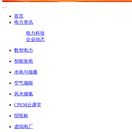
首页
电力资讯
电力科技
企业动态
数智电力
智能发电
水电与抽蓄
空气储能
风光储氢
CPEM云课堂
招投标
虚拟电厂