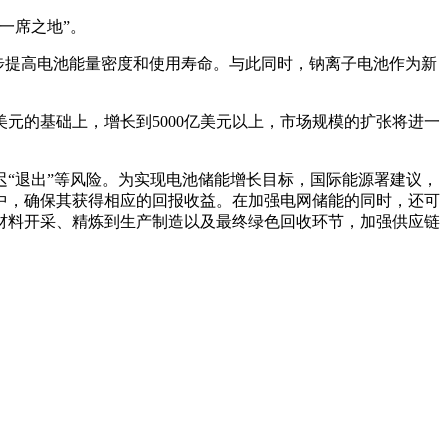
一席之地”。
一步提高电池能量密度和使用寿命。与此同时，钠离子电池作为新
美元的基础上，增长到5000亿美元以上，市场规模的扩张将进一
“退出”等风险。为实现电池储能增长目标，国际能源署建议，
中，确保其获得相应的回报收益。在加强电网储能的同时，还可
材料开采、精炼到生产制造以及最终绿色回收环节，加强供应链