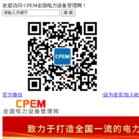
欢迎访问 CPEM全国电力设备管理网！
官方微信
|
设为首页
|
加入收