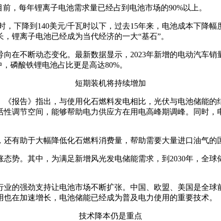
目前，每年锂离子电池需求量已经占到电池市场的90%以上。
千瓦时，下降到140美元/千瓦时以下，过去15年来，电池成本下
，锂离子电池已经成为当代经济的一大“基石”。
向在不断动态变化。最新数据显示，2023年新增的电动汽车
中，磷酸铁锂电池占比更是高达80%。
短期装机将持续增加
。《报告》指出，与使用化石燃料发电相比，光伏与电池储能的结
灵活性调节空间，能够帮助电力供应方在用电高峰期调峰。同时，
，还有助于大幅降低化石燃料消费量，帮助需要大量进口油气的
态势。其中，为满足新增风光发电储能需求，到2030年，全球储
行业的强劲支持让电池市场不断扩张。中国、欧盟、美国是全球
用也在加速增长，电池储能已经成为普及电力使用的重要技术。
技术降本仍是重点