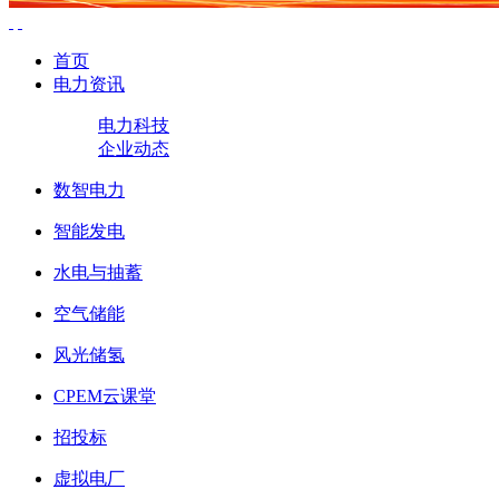
首页
电力资讯
电力科技
企业动态
数智电力
智能发电
水电与抽蓄
空气储能
风光储氢
CPEM云课堂
招投标
虚拟电厂