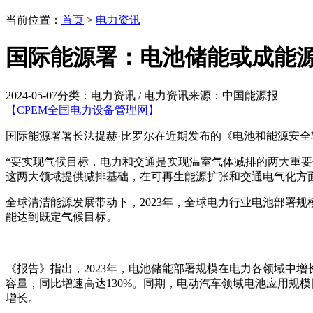
当前位置：
首页
>
电力资讯
国际能源署：电池储能或成能源
2024-05-07
分类：电力资讯 / 电力资讯
来源：中国能源报
【CPEM全国电力设备管理网】
国际能源署署长法提赫·比罗尔在近期发布的《电池和能源安全
“要实现气候目标，电力和交通是实现温室气体减排的两大重要
这两大领域提供减排基础，在可再生能源扩张和交通电气化方
全球清洁能源发展带动下，2023年，全球电力行业电池部署规
能达到既定气候目标。
《报告》指出，2023年，电池储能部署规模在电力各领域中
容量，同比增速高达130%。同期，电动汽车领域电池应用规模
增长。