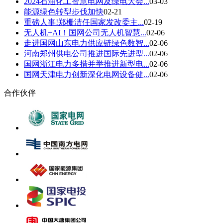
2024石油化工智慧电网及绿电大会...
03-03
能源绿色转型步伐加快
02-21
重磅人事!郑栅洁任国家发改委主...
02-19
无人机+AI！国网公司无人机智慧...
02-06
走进国网山东电力供应链绿色数智...
02-06
河南郑州供电公司推进国际先进型...
02-06
国网浙江电力多措并举推进新型电...
02-06
国网天津电力创新深化电网设备健...
02-06
合作伙伴