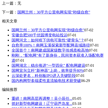
上一篇：无
下一篇：
国网兰州：30平方公里电网实现“秒级自愈”
相关文章
国网兰州：30平方公里电网实现“秒级自愈”
07-02
安徽合肥500千伏园博变电站投运
07-01
国网河北：如何啃下供电可靠性“硬骨头”？
07-01
自愈率100%！南网玉溪探索新型配网县域路径
07-01
全国首个！南网建成国家级数字传感质检高地
07-01
刚刚，“配电网”有了新身份，民间资本获准入场配电赛
道
07-01
国网湖北：稳步推进“一型四化” 配电网建设
07-01
国网宜兴立杆"新神器"上岗，效率提升80%
07-01
云深处更名，科创板IPO进入关键阶段
07-01
国内构网型多端柔性直流输电技术获突破
06-29
编辑推荐
重磅！南网高层再调整！吴小辰任...
05-05
抓好新型电网建设！辽宁葫芦岛发...
03-18