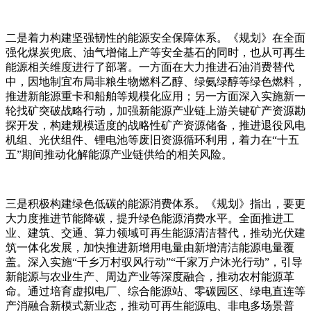
二是着力构建坚强韧性的能源安全保障体系。《规划》在全面
强化煤炭兜底、油气增储上产等安全基石的同时，也从可再生
能源相关维度进行了部署。一方面在大力推进石油消费替代
中，因地制宜布局非粮生物燃料乙醇、绿氨绿醇等绿色燃料，
推进新能源重卡和船舶等规模化应用；另一方面深入实施新一
轮找矿突破战略行动，加强新能源产业链上游关键矿产资源勘
探开发，构建规模适度的战略性矿产资源储备，推进退役风电
机组、光伏组件、锂电池等废旧资源循环利用，着力在“十五
五”期间推动化解能源产业链供给的相关风险。
三是积极构建绿色低碳的能源消费体系。《规划》指出，要更
大力度推进节能降碳，提升绿色能源消费水平。全面推进工
业、建筑、交通、算力领域可再生能源清洁替代，推动光伏建
筑一体化发展，加快推进新增用电量由新增清洁能源电量覆
盖。深入实施“千乡万村驭风行动”“千家万户沐光行动”，引导
新能源与农业生产、周边产业等深度融合，推动农村能源革
命。通过培育虚拟电厂、综合能源站、零碳园区、绿电直连等
产消融合新模式新业态，推动可再生能源电、非电多场景普