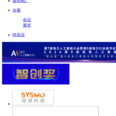
虚拟电厂
会展
会议
展览
特高压