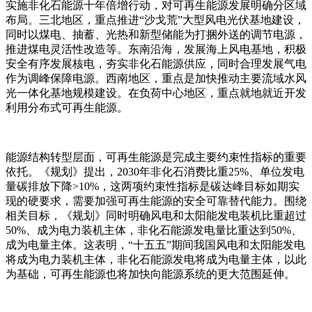
实施非化石能源十年倍增行动，对可再生能源发展明确分区域
布局。三北地区，重点推进“沙戈荒”大型风电光伏基地建设，
同时以煤电、抽蓄、光热和新型储能为打捆外送的调节电源，
推进煤电灵活性改造等。东南沿海，发展海上风电基地，积极
安全有序发展核电，夯实非化石能源供应，同时合理发展气电
作为调峰保障电源。西南地区，重点是加快推动主要流域水风
光一体化基地规模建设。在负荷中心地区，重点就地就近开发
利用分布式可再生能源。
能源结构转型层面，可再生能源是完成主要约束性指标的重要
依托。《规划》提出，2030年非化石消费比重25%、单位发电
量碳排放下降>10%，这两项约束性指标是碳达峰目标如期实
现的硬要求，需要加强可再生能源的安全可靠替代能力。围绕
相关目标，《规划》同时明确风电和太阳能发电装机比重超过
50%、成为电力装机主体，非化石能源发电量比重达到50%、
成为电量主体。这表明，“十五五”期间我国风电和太阳能发电
将成为电力装机主体，非化石能源发电将成为电量主体，以此
为基础，可再生能源也将加快向能源系统的更大范围延伸。