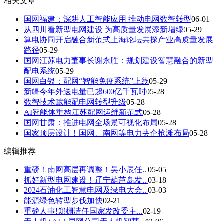
相关文章
国网福建：深耕人工智能应用 推动电网数智转型
06-01
从四川看新型电网建设 为高质量发展添新增绿
05-29
算电协同开启融合新范式上海论坛共探产业高质量发展
路径
05-29
国网江苏电力董事长谢永胜：规划建设智慧融合的新型
配电系统
05-29
国网白银：配网“智能免疫系统”上线
05-29
新疆今年外送电量已超600亿千瓦时
05-28
数智技术赋能配电网转型升级
05-28
AI智能体重构江苏配网运维新范式
05-28
国网甘肃：推进电网全场景可视化布局
05-28
国家顶层设计！国网、南网等电力央企抢滩布局
05-28
编辑推荐
重磅！南网高层再调整！吴小辰任...
05-05
抓好新型电网建设！辽宁葫芦岛发...
03-18
2024石油化工智慧电网及绿电大会...
03-03
能源绿色转型步伐加快
02-21
重磅人事!郑栅洁任国家发改委主...
02-19