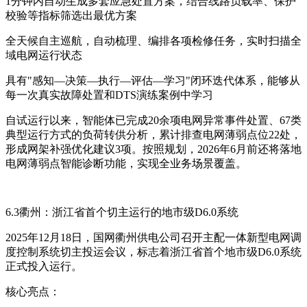
1分钟内自动生成多套应急处置方案，结合线路负载率、保护
校验等指标筛选出最优方案
全天候自主巡航，自动梳理、编排各项检修任务，实时扫描全
域电网运行状态
具有"感知—决策—执行—评估—学习"闭环迭代体系，能够从
每一次真实故障处置和DTS演练案例中学习
自试运行以来，智能体已完成20余项电网异常事件处置、67类
典型运行方式的负荷转供分析，累计排查电网薄弱点位22处，
形成网架补强优化建议3项。按照规划，2026年6月前还将落地
电网薄弱点智能诊断功能，实现全业务场景覆盖。
6.3衢州：浙江省首个切主运行的地市级D6.0系统
2025年12月18日，国网衢州供电公司召开主配一体新型电网调
度控制系统切主投运会议，标志着浙江省首个地市级D6.0系统
正式投入运行。
核心亮点：