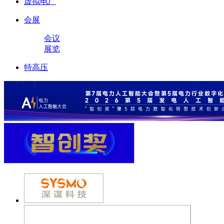
虚拟电厂
会展
会议
展览
特高压