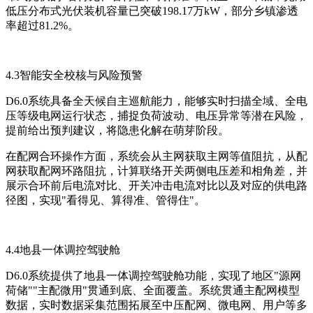
低压分布式光伏装机容量已突破198.17万kW，部分乡镇渗透
率超过81.2%。
4.3智能安全校核与风险预警
D6.0系统具备全天候自主巡航能力，能够实时扫描全域、全电
压等级电网运行状态，捕捉负荷波动、电压异常等潜在风险，
提前给出预判建议，将隐患化解在萌芽阶段。
在配网合环操作方面，系统会从主网获取主网等值阻抗，从配
网获取配网环路阻抗，计算联络开关两侧电压差和相角差，并
展示合环前后电流对比、开关冲击电流对比以及对应的供电路
径图，实现"看得见、算得准、管得住"。
4.4地县一体调控驾驶舱
D6.0系统提供了地县一体调控驾驶舱功能，实现了地区"源网
荷储""主配微用"贯通到底、全面覆盖。系统贯通主配网模型
数据，实时数据采集范围拓展至中压配网、微电网、用户等多