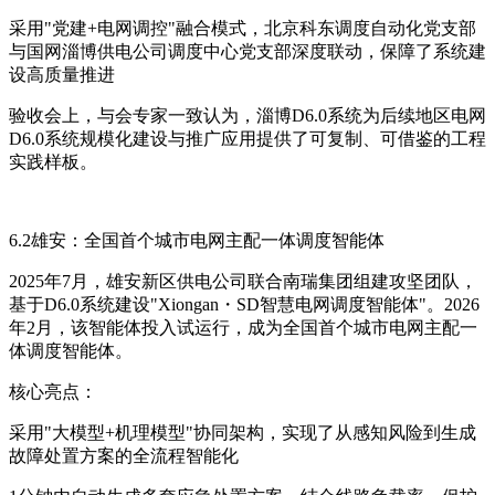
采用"党建+电网调控"融合模式，北京科东调度自动化党支部
与国网淄博供电公司调度中心党支部深度联动，保障了系统建
设高质量推进
验收会上，与会专家一致认为，淄博D6.0系统为后续地区电网
D6.0系统规模化建设与推广应用提供了可复制、可借鉴的工程
实践样板。
6.2雄安：全国首个城市电网主配一体调度智能体
2025年7月，雄安新区供电公司联合南瑞集团组建攻坚团队，
基于D6.0系统建设"Xiongan・SD智慧电网调度智能体"。2026
年2月，该智能体投入试运行，成为全国首个城市电网主配一
体调度智能体。
核心亮点：
采用"大模型+机理模型"协同架构，实现了从感知风险到生成
故障处置方案的全流程智能化