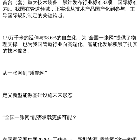
首台（套）重大技术装备；累计发布行业标准33项，国际标准
3项。我国在管道领域，正实现从技术产品国产化到参与、主
导国际规则制定的关键跨越。
1.9万千米的延伸与98.6%的自主化，为“全国一张网”提供了物
理支撑，也为我国管道行业向高端化、智能化发展积累了扎实
的技术储备。
从一张网到“质能网”
定义新型能源基础设施未来形态
“全国一张网”能否承载更多可能？
在国家管网集团2026年工作会上，新型能源“质能网”这一构想