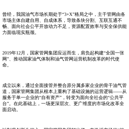
曾经，我国油气市场长期处于“3+X”格局之中，主干管网由各
市场主体自建自用、自成体系，导致条块分割、互联互通不
畅、面向社会公平开放动力不足，资源配置效率与安全保供能
力面临现实瓶颈。
2019年12月，国家管网集团应运而生，肩负起构建“全国一张
网”、推动国家油气体制和油气管网运营机制改革的时代使
命。
成立以来，通过全面接管并整合原分属多家企业的骨干油气管
道，国家管网集团从根本上重构了基础设施的运营逻辑——从
服务于单一企业的“自有资产”，转变为面向全社会的“公共平
台”。在此基础上，一场更深层次、更广维度的市场化改革全
面启动。