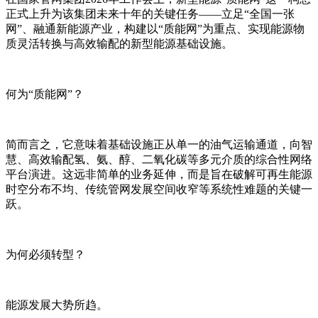
正式上升为该集团未来十年的关键任务——立足“全国一张
网”、融通新能源产业，构建以“质能网”为重点、实现能源物
质灵活转换与高效输配的新型能源基础设施。
何为“质能网”？
简而言之，它意味着基础设施正从单一的油气运输通道，向智
慧、高效输配氢、氨、醇、二氧化碳等多元介质的综合性网络
平台演进。这远非简单的业务延伸，而是旨在破解可再生能源
时空分布不均、传统管网发展空间收窄等系统性难题的关键一
跃。
为何必须转型？
能源发展大势所趋。