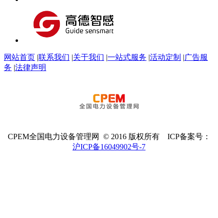
网站首页
|
联系我们
|
关于我们
|
一站式服务
|
活动定制
|
广告服
务
|
法律声明
CPEM全国电力设备管理网 © 2016 版权所有 ICP备案号：
沪ICP备16049902号-7