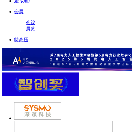
虚拟电厂
会展
会议
展览
特高压